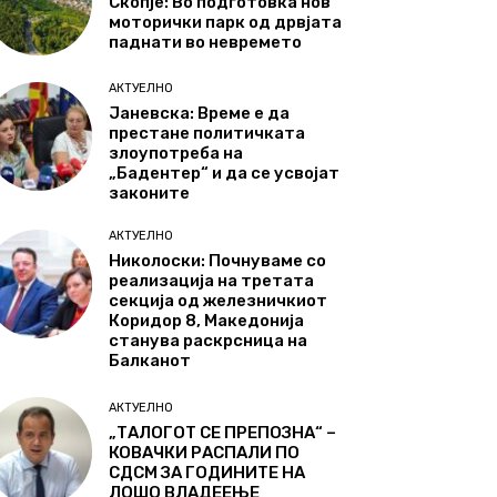
Скопје: Во подготовка нов
моторички парк од дрвјата
паднати во невремето
АКТУЕЛНО
Јаневска: Време е да
престане политичката
злоупотреба на
„Бадентер“ и да се усвојат
законите
АКТУЕЛНО
Николоски: Почнуваме со
реализација на третата
секција од железничкиот
Коридор 8, Македонија
станува раскрсница на
Балканот
АКТУЕЛНО
„ТАЛОГОТ СЕ ПРЕПОЗНА“ –
КОВАЧКИ РАСПАЛИ ПО
СДСМ ЗА ГОДИНИТЕ НА
ЛОШО ВЛАДЕЕЊЕ