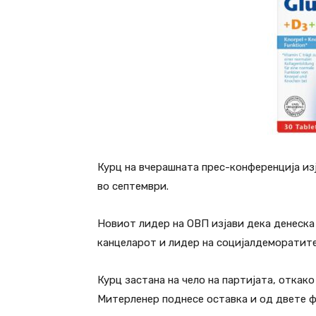
Курц на вчерашната прес-конференција из
во септември.
Новиот лидер на ОВП изјави дека денеска
канцеларот и лидер на социјалдеморатите
Курц застана на чело на партијата, откак
Митерленер поднесе оставка и од двете ф