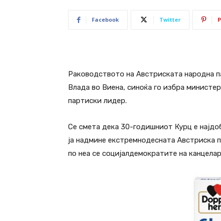
Facebook
Twitter
P
Раководството на Австриската народна па
Влада во Виена, синоќа го избра министе
партиски лидер.
Се смета дека 30-годишниот Курц е најдоб
ја надмине екстремнодесната Австриска па
по неа се социјалдемократите на канцелар