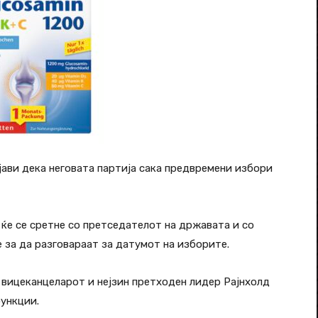
јави дека неговата партија сака предвремени избори
 ќе се сретне со претседателот на државата и со
 за да разговараат за датумот на изборите.
о вицеканцеларот и нејзин претходен лидер Рајнхолд
ункции.