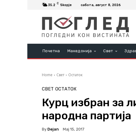
C
35.2
Skopje
сабота, август 8, 2026
Почетна
Македонија
Свет
Здра
Home
Свет
Остаток
СВЕТ
ОСТАТОК
Курц избран за л
народна партија
By
Dejan
Мај 15, 2017