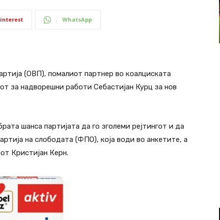
interest
WhatsApp
ртија (ОВП), помалиот партнер во коалциската
рот за надворешни работи Себастијан Курц за нов
рата шанса партијата да го зголеми рејтингот и да
ртија на слободата (ФПО), која води во анкетите, а
от Кристијан Керн.