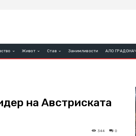
вство
Живот
Став
Занимливости
АЛО ГРАДОНА
идер на Австриската
344
0