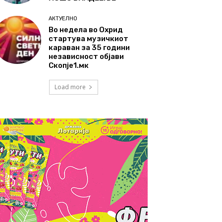
АКТУЕЛНО
Во недела во Охрид
стартува музичкиот
караван за 35 години
независност објави
Скопје1.мк
Load more