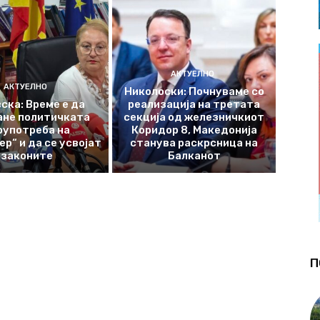
АКТУЕЛНО
АКТУЕЛНО
Николоски: Почнуваме со
ска: Време е да
реализација на третата
ане политичката
секција од железничкиот
оупотреба на
Коридор 8, Македонија
р“ и да се усвојат
станува раскрсница на
законите
Балканот
П