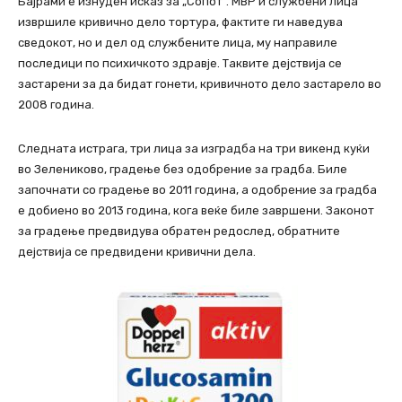
Бајрами е изнуден исказ за „Сопот”. МВР и службени лица
извршиле кривично дело тортура, фактите ги наведува
сведокот, но и дел од службените лица, му направиле
последици по психичкото здравје. Таквите дејствија се
застарени за да бидат гонети, кривичното дело застарело во
2008 година.
Следната истрага, три лица за изградба на три викенд куќи
во Зелениково, градење без одобрение за градба. Биле
започнати со градење во 2011 година, а одобрение за градба
е добиено во 2013 година, кога веќе биле завршени. Законот
за градење предвидува обратен редослед, обратните
дејствија се предвидени кривични дела.