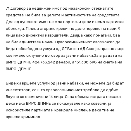
71 договор за недвижен имот од незаконски стекнатите
средства. Не биле за целите и активностите на средствата.
Дел од купениот имот не е за партиски цели и нема партиски
обележја. 11 лица сториле кривично дело перење на пари, 9
лица како директни извршители, двајца како помагачи. Ова
не бил единсгтвен начин. Првоосомничениот овозможил да
бидат обезбедени услуги од ДГ Бетон АД Скопје, правно лице
кое имало склучено договор за јавни набавки.За зградата на
ВМРО-ДПМНЕ 424.733.242 денари, а 131.308.398 на сметка на
ВМРО-ДПМНЕ.
Бидејќи вршеле услуги од јавни набавки, не можеле да бидат
инвеститори, со што првоосомничениот требало да одбие.
Вкучно се осомничени 14 лица. Оваа обемна истрага покажа
дека иако ВМРО ДПМНЕ се покажувале како совесни, ја
искористиле партијата и креирале мислење дека тие не
вршеле криминал.