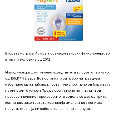
Втората истрага, 4 лица, поранешни високи функционери, во
втората половина од 2012
Миладиновци/штип кичево охрид, штета во буџетот во износ
од 155.117.172 евра. Во постапката за избор на изведувач
избегнале јавни набавки, постапиле спротивно од барањата
на кинеските услови. Тројца осомничени поттикнати од
првоосомничениот преговорите ги воделе со две од трите
компании, иако третата компанија имала многу пониска
понуда, тие не ја ни забележале нивната понуда.