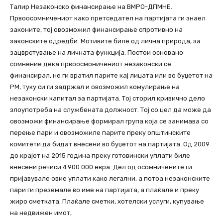
Талир Незаконско финансирање на ВМРО-ДПМНЕ.
Првоосомничениот како претседател на партијата ги знаел
законите, тој овозможил финансирање спротивно на
законските одредби. Мотивите биле од лична природа, за
зацврстување на личната функција. Постои основано
сомнение дека првоосмоничениот незаконски се
финансирал, не ги вратил парите кај лицата или во буџетот на
РМ, туку си ги задржал и овозможил комулирање на
незаконски капитал за партијата. Тој сторил кривично дело
злоупотреба на службената должност. Тој со цел да може да
овозможи финансирање формирал група која се занимава со
перење пари и овозможиле парите преку општинските
комитети да бидат внесени во буџетот на партијата. Од 2009
до крајот на 2015 година преку готовински уплати биле
внесени речиси 4.900.000 евра. Дел од осомничените ги
пријавувале овие уплати како легални, а потоа незаконските
пари ги преземале во име на партијата, а плаќале и преку
жиро сметката. Плаќале сметки, хотелски услуги, купување
на недвижен имот,