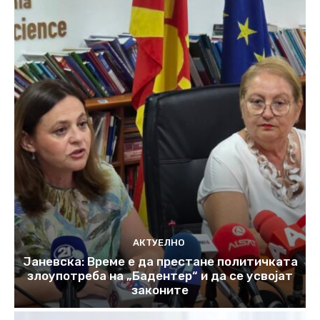
АКТУЕЛНО
Јаневска: Време е да престане политичката
злоупотреба на „Бадентер“ и да се усвојат
законите