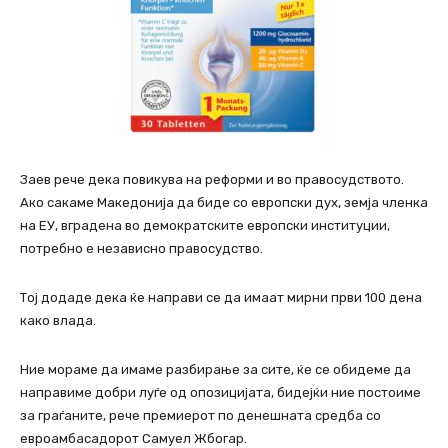
Заев рече дека повикува на реформи и во правосудството.
Ако сакаме Македонија да биде со европски дух, земја членка
на ЕУ, вградена во демократските европски институции,
потребно е независно правосудство.
Тој додаде дека ќе направи се да имаат мирни први 100 дена
како влада.
Ние мораме да имаме разбирање за сите, ќе се обидеме да
направиме добри луѓе од опозицијата, бидејќи ние постоиме
за граѓаните, рече премиерот по денешната средба со
евроамбасадорот Самуел Жбогар.