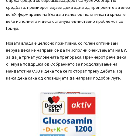
одржа средба со евроамбасадорот Самуел Жбогар. По
средбата, премиерот изјави дека една од препреките за влез
во ЕУ, формирање на Влада и излез од политичката криза, е
веќе исполнета и дека останува единствено проблемот со
Грција.
Новата влада е целосно позитивна, со голем оптимизам
верува дека ќе направи се да ги исполни очекувањата на ЕУ,
за да ја тргнат условената препорака. Премиерот рече дека
очекува поддршка од Собранието за продолжување на
мандатот на СЈО и дека тоа ќе го сторат преку дебата. Тој
кажа дека сака од опозицијата да направи подобри луѓе.