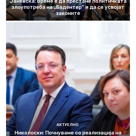
Јаневска: Време е да престане политичката
злоупотреба на „Бадентер“ и да се усвојат
законите
АКТУЕЛНО
Николоски: Почнуваме со реализација на