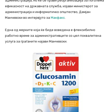
администрација, но ќе се прави реорганизација за поголема
ефикасност на државната служба, изјави министерот за
администрација и информатичко општество, Дамјан
Манчевски во интервјуто за
Макфакс
.
Една од мерките која ќе биде воведена е флексибилно
работно време за административците со цел поквалитена
услуга за граѓаните најави Манчевски.