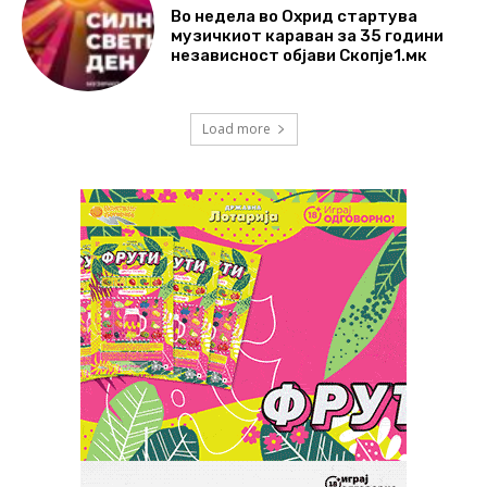
Во недела во Охрид стартува
музичкиот караван за 35 години
независност објави Скопје1.мк
Load more