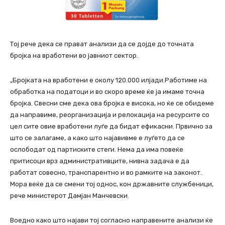
Тој рече дека се прават анализи да се дојде до точната
бројка на вработени во јавниот сектор.
„Бројката на вработени е околу 120.000 илјади.Работиме на
обработка на податоци и во скоро време ќе ја имаме точна
бројка. Свесни сме дека ова бројка е висока, но ќе се обидеме
да направиме, реорганизација и релокација на ресурсите со
цел сите овие вработени луѓе да бидат ефикасни. Првично за
што се залагаме, а како што најавивме е луѓето да се
ослободат од партиските стеги. Нема да има повеќе
притисоци врз административците, нивна задача е да
работат совесно, транспарентно и во рамките на законот.
Мора веќе да се смени тој однос, кон државните службеници,
рече министерот Дамјан Манчевски.
Воедно како што најави тој согласно направените анализи ќе