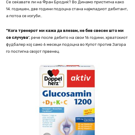
Се сеќавате ли на Фран Бродиќ? Во Динамо пристигна како
14. годишен, две години подоцна стана најмладиот дебитант,
а потоа се изгуби..
“Кога тренерот ми кажа да влезам, не бев свесен што ми
се случува
“, рече после дебито на свои 16 години, хрватскиот
фудбалер кој само 6 месеци подоцна во Купот против Загора
го постигна својот првенец.