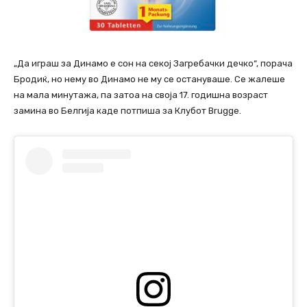
„Да играш за Динамо е сон на секој Загребачки дечко“, порача
Бродиќ, но нему во Динамо не му се остануваше. Се жалеше
на мала минутажа, па затоа на своја 17. годишна возраст
замина во Белгија каде потпиша за Клубот Brugge.