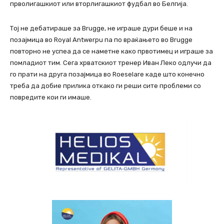
прволигашкиот или вторлигашкиот фудбал во Белгија.
Тој не дебатираше за Brugge, не играше дури беше и на
позајмица во Royal Antwerpu па по враќањето во Brugge
повторно не успеа да се наметне како првотимец и играше за
помладиот тим. Сега хрватскиот тренер Иван Леко одлучи да
го прати на друга позајмица во Roeselare каде што конечно
треба да добие прилика откако ги реши сите проблеми со
повредите кои ги имаше.