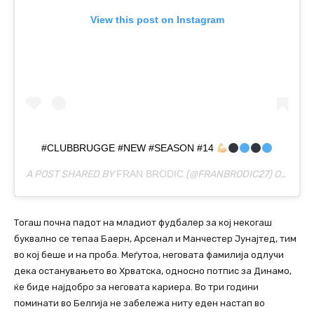
View this post on Instagram
#CLUBBRUGGE #NEW #SEASON #14
A POST SHARED BY
FRAN BRODIC
(@FRANBRODIC27) ON
JUN 
Тогаш почна падот на младиот фудбалер за кој некогаш
буквално се тепаа Баерн, Арсенал и Манчестер Јунајтед, тим
во кој беше и на проба. Меѓутоа, неговата фамилија одлучи
дека останувањето во Хрватска, односно потпис за Динамо,
ќе биде најдобро за неговата кариера. Во три години
поминати во Белгија не забележа ниту еден настап во