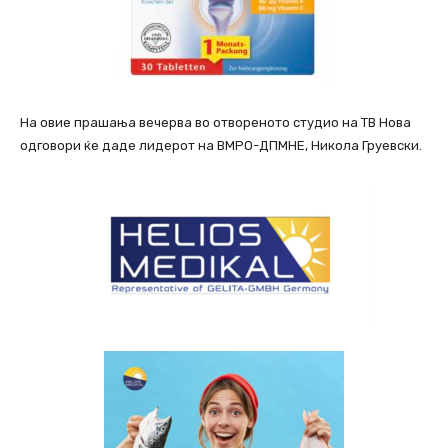
На овие прашања вечерва во отвореното студио на ТВ Нова
одговори ќе даде лидерот на ВМРО-ДПМНЕ, Никола Груевски.