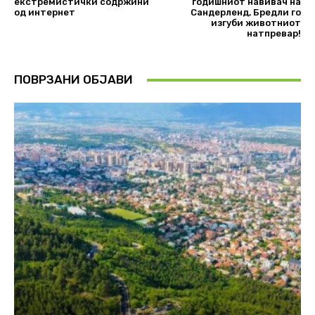
екстремистички содржини
годишниот навивач на
од интернет
Сандерленд, Бредли го
изгуби животниот
натпревар!
ПОВРЗАНИ ОБЈАВИ