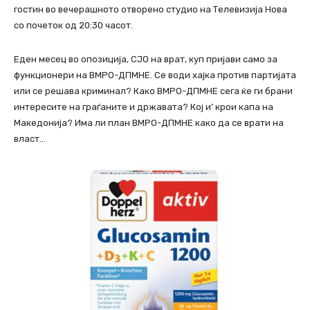
гостин во вечерашното отворено студио на Телевизија Нова
со почеток од 20:30 часот.
Еден месец во опозиција, СЈО на врат, куп пријави само за
функционери на ВМРО-ДПМНЕ. Се води хајка против партијата
или се решава криминал? Како ВМРО-ДПМНЕ сега ќе ги брани
интересите на граѓаните и државата? Кој и’ крои капа на
Македонија? Има ли план ВМРО-ДПМНЕ како да се врати на
власт…