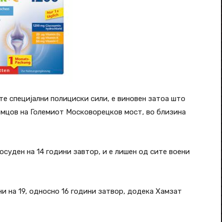
те специјални полициски сили, е виновен затоа што
Немцов на Големиот Московорецков мост, во близина
суден на 14 години завтор, и е лишен од сите воени
и на 19, односно 16 години затвор, додека Хамзат