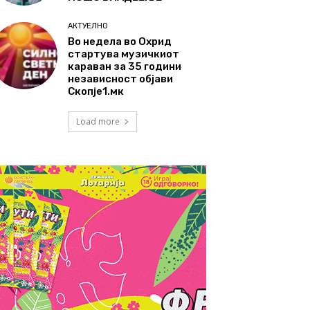
АКТУЕЛНО
Во недела во Охрид
стартува музичкиот
караван за 35 години
независност објави
Скопје1.мк
Load more