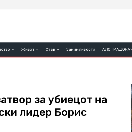
вство
Живот
Став
Занимливости
АЛО ГРАДОНА
атвор за убиецот на
ски лидер Борис