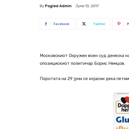
By
Pogled Admin
Јули 13, 2017
Facebook
Twitter
P
Московскиот Окружен воен суд денеска на
опозицискиот политичар Борис Немцов.
Поротата на 29 јуни се изјасни дека петм