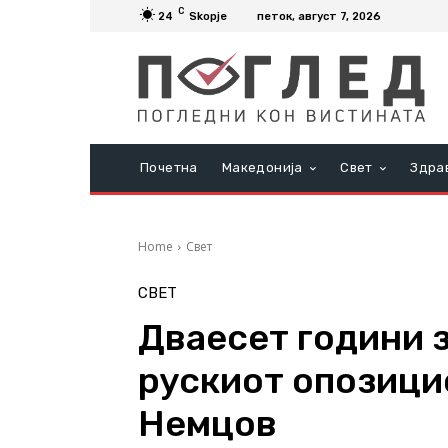
C
24
Skopje
петок, август 7, 2026
Почетна
Македонија
Свет
Здра
Home
Свет
СВЕТ
Дваесет години з
рускиот опозици
Немцов