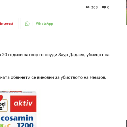
308
0
interest
WhatsApp
 20 години затвор го осуди Заур Дадаев, убиецот на
ината обвинети се виновни за убиството на Немцов.