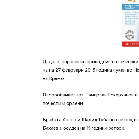
Дадаев, поранешен припадник на чеченски
на на 27 февруари 2015 година пукал во 
на Кремљ.
Второобвинетиот Тамерлан Ескерханов е о
почести и ордени.
Браќата Анзор и Шадид Губашев се осуден
Бахаев е осуден на 11 години затвор.