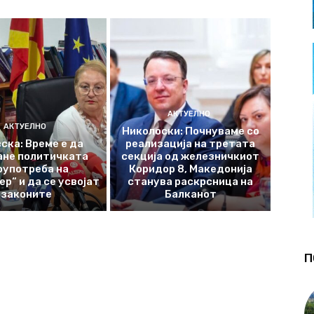
АКТУЕЛНО
АКТУЕЛНО
Николоски: Почнуваме со
ска: Време е да
реализација на третата
ане политичката
секција од железничкиот
оупотреба на
Коридор 8, Македонија
р“ и да се усвојат
станува раскрсница на
законите
Балканот
П