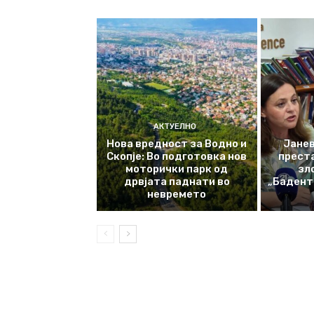
АКТУЕЛНО
Нова вредност за Водно и
Јанев
Скопје: Во подготовка нов
прест
моторички парк од
зл
дрвјата паднати во
„Баденте
невремето