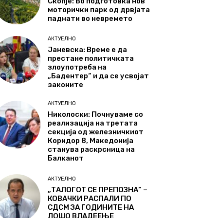
Скопје: Во подготовка нов
моторички парк од дрвјата
паднати во невремето
АКТУЕЛНО
Јаневска: Време е да
престане политичката
злоупотреба на
„Бадентер“ и да се усвојат
законите
АКТУЕЛНО
Николоски: Почнуваме со
реализација на третата
секција од железничкиот
Коридор 8, Македонија
станува раскрсница на
Балканот
АКТУЕЛНО
„ТАЛОГОТ СЕ ПРЕПОЗНА“ –
КОВАЧКИ РАСПАЛИ ПО
СДСМ ЗА ГОДИНИТЕ НА
ЛОШО ВЛАДЕЕЊЕ