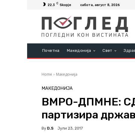
C
22.3
Skopje
сабота, август 8, 2026
Почетна
Македонија
Свет
Здра
Home
Македонија
МАКЕДОНИЈА
ВМРО-ДПМНЕ: СДС
партизира држа
By
D.S
Јули 23, 2017