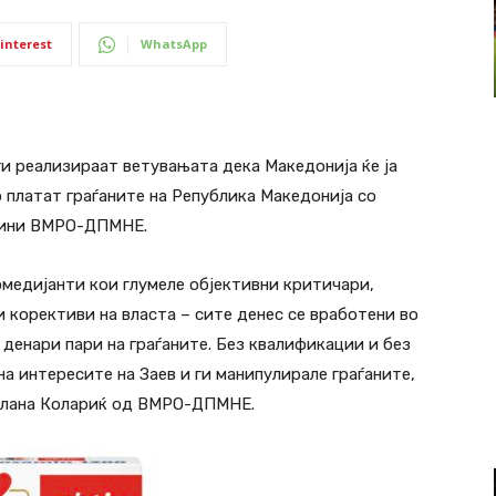
interest
WhatsApp
и реализираат ветувањата дека Македонија ќе ја
о платат граѓаните на Република Македонија со
вини ВМРО-ДПМНЕ.
омедијанти кои глумеле објективни критичари,
и корективи на власта – сите денес се вработени во
денари пари на граѓаните. Без квалификации и без
а интересите на Заев и ги манипулирале граѓаните,
етлана Колариќ од ВМРО-ДПМНЕ.