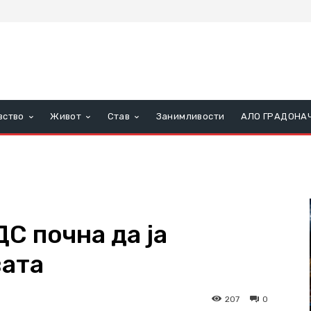
вство
Живот
Став
Занимливости
АЛО ГРАДОНА
 почна да ја
вата
207
0