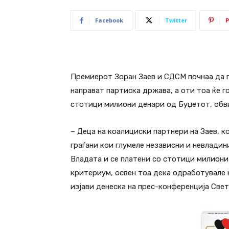
Facebook
Twitter
P
Премиерот Зоран Заев и СДСМ почнаа да г
направат партиска држава, а оти тоа ќе г
стотици милиони денари од Буџетот, об
– Деца на коалициски партнери на Заев, к
граѓани кои глумеле независни и невладин
Владата и се платени со стотици милиони 
критериум, освен тоа дека одработувале н
изјави денеска на прес-конференција Св