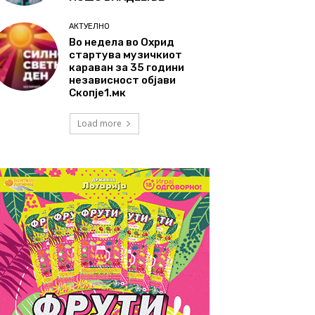
АКТУЕЛНО
Во недела во Охрид
стартува музичкиот
караван за 35 години
независност објави
Скопје1.мк
Load more