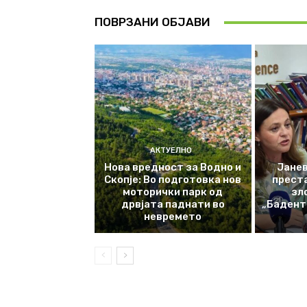
ПОВРЗАНИ ОБЈАВИ
АКТУЕЛНО
Нова вредност за Водно и
Јанев
Скопје: Во подготовка нов
прест
моторички парк од
зл
дрвјата паднати во
„Баденте
невремето