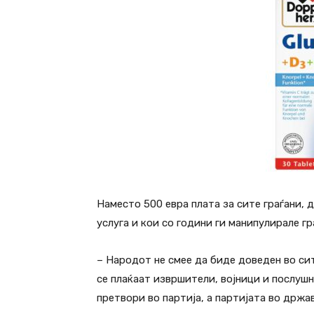
Наместо 500 евра плата за сите граѓани, д
услуга и кои со години ги манипулирале гр
– Народот не смее да биде доведен во си
се плаќаат извршители, војници и послушн
претвори во партија, а партијата во држав