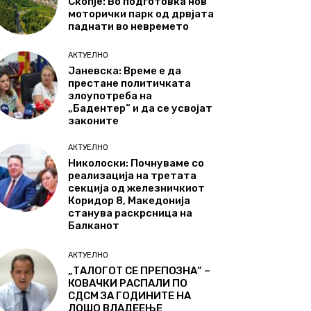
Скопје: Во подготовка нов
моторички парк од дрвјата
паднати во невремето
АКТУЕЛНО
Јаневска: Време е да
престане политичката
злоупотреба на
„Бадентер“ и да се усвојат
законите
АКТУЕЛНО
Николоски: Почнуваме со
реализација на третата
секција од железничкиот
Коридор 8, Македонија
станува раскрсница на
Балканот
АКТУЕЛНО
„ТАЛОГОТ СЕ ПРЕПОЗНА“ –
КОВАЧКИ РАСПАЛИ ПО
СДСМ ЗА ГОДИНИТЕ НА
ЛОШО ВЛАДЕЕЊЕ