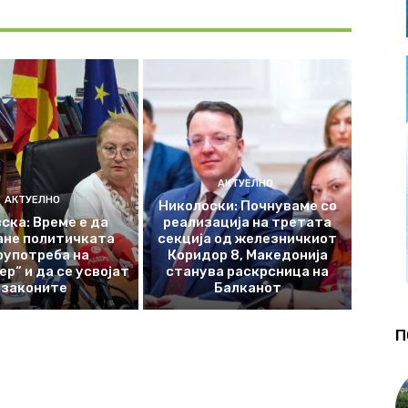
АКТУЕЛНО
АКТУЕЛНО
Николоски: Почнуваме со
ска: Време е да
реализација на третата
ане политичката
секција од железничкиот
оупотреба на
Коридор 8, Македонија
р“ и да се усвојат
станува раскрсница на
законите
Балканот
П