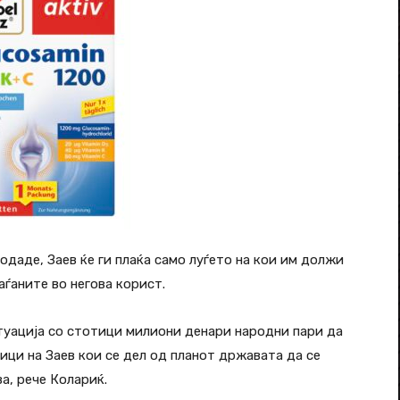
одаде, Заев ќе ги плаќа само луѓето на кои им должи
аѓаните во негова корист.
туација со стотици милиони денари народни пари да
ици на Заев кои се дел од планот државата да се
а, рече Колариќ.