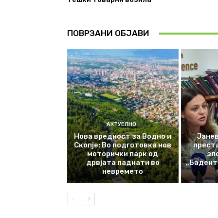
ПОВРЗАНИ ОБЈАВИ
АКТУЕЛНО
Нова вредност за Водно и
Јанев
Скопје: Во подготовка нов
прест
моторички парк од
зл
дрвјата паднати во
„Баденте
невремето