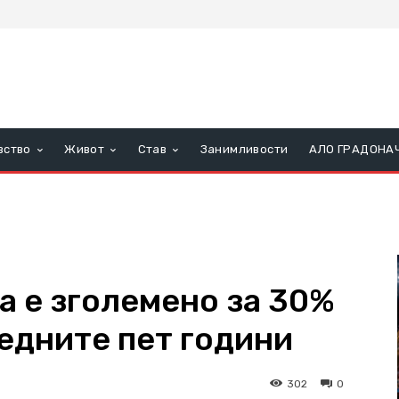
вство
Живот
Став
Занимливости
АЛО ГРАДОНА
а е зголемено за 30%
едните пет години
302
0