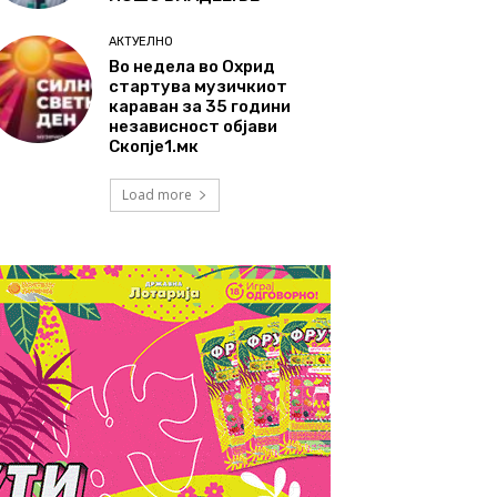
АКТУЕЛНО
Во недела во Охрид
стартува музичкиот
караван за 35 години
независност објави
Скопје1.мк
Load more