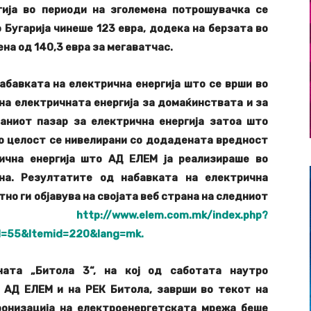
гија во периоди на зголемена потрошувачка се
о Бугарија чинеше 123 евра, додека на берзата во
ена од 140,3 евра за мегаватчас.
бавката на електрична енергија што се врши во
 на електричната енергија за домаќинствата и за
аниот пазар за електрична енергија затоа што
о целост се нивелирани со додадената вредност
ична енергија што АД ЕЛЕМ ја реализираше во
на. Резултатите од набавката на електрична
но ги објавува на својата веб страна на следниот
к:
http://www.elem.com.mk/index.php?
d=55&Itemid=220&lang=mk.
ната „Битола 3“, на кој од саботата наутро
 АД ЕЛЕМ и на РЕК Битола, заврши во текот на
ронизација на електроенергетската мрежа беше