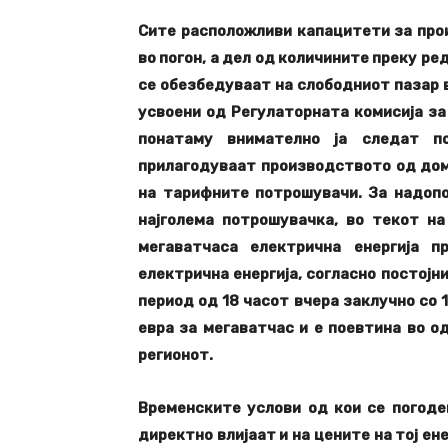
Сите расположливи капацитети за про
во погон, а дел од количините преку ре
се обезбедуваат на слободниот пазар 
усвоени од Регулаторната комисија за
понатаму внимателно ја следат по
прилагодуваат производството од дом
на тарифните потрошувачи. За надоп
најголема потрошувачка, во текот н
мегаватчаса електрична енергија п
електрична енергија, согласно постојн
период од 18 часот вчера заклучно со 
евра за мегаватчас и е поевтина во о
регионот.
Временските услови од кои се погоде
директно влијаат и на цените на тој ен