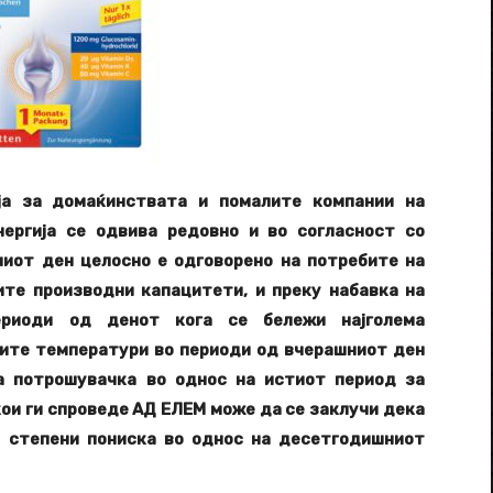
ја за домаќинствата и помалите компании на
нергија се одвива редовно и во согласност со
ниот ден целосно е одговорено на потребите на
те производни капацитети, и преку набавка на
ериоди од денот кога се бележи најголема
ите температури во периоди од вчерашниот ден
а потрошувачка во однос на истиот период за
кои ги спроведе АД ЕЛЕМ може да се заклучи дека
 степени пониска во однос на десетгодишниот