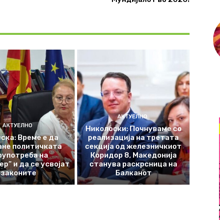
АКТУЕЛНО
АКТУЕЛНО
Николоски: Почнуваме со
ска: Време е да
реализација на третата
ане политичката
секција од железничкиот
оупотреба на
Коридор 8, Македонија
р“ и да се усвојат
станува раскрсница на
законите
Балканот