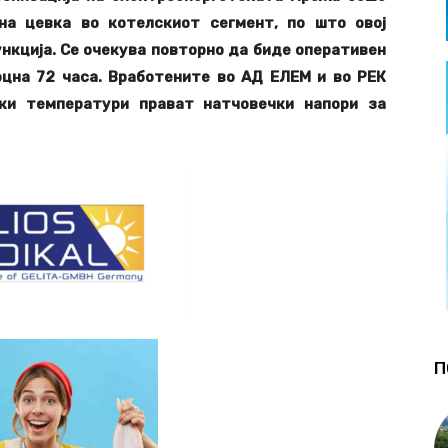
на цевка во котелскиот сегмент, по што овој
нкција. Се очекува повторно да биде оперативен
оцна 72 часа. Вработените во АД ЕЛЕМ и во РЕК
ки температури прават натчовечки напори за
П