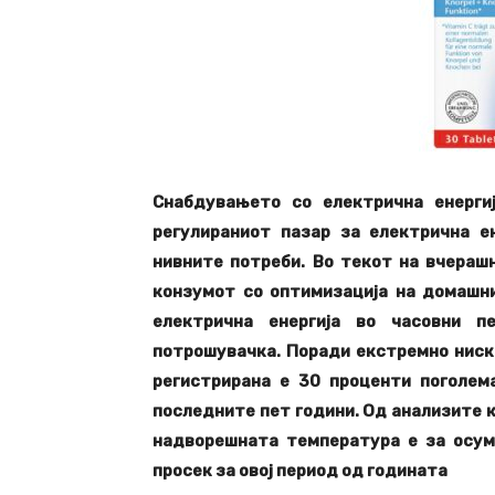
Снабдувањето со електрична енерги
регулираниот пазар за електрична е
нивните потреби. Во текот на вчераш
конзумот со оптимизација на домашни
електрична енергија во часовни п
потрошувачка. Поради екстремно ниск
регистрирана е 30 проценти поголем
последните пет години. Од анализите 
надворешната температура е за осум
просек за овој период од годината