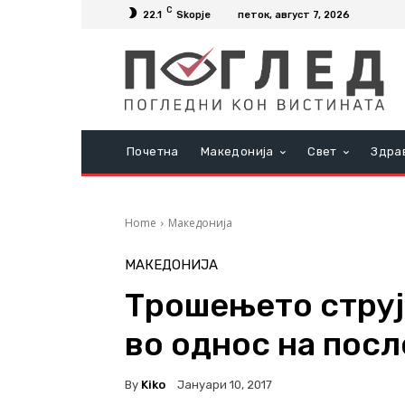
C
22.1
Skopje
петок, август 7, 2026
Почетна
Македонија
Свет
Здра
Home
Македонија
МАКЕДОНИЈА
Трошењето струј
во однос на посл
By
Kiko
Јануари 10, 2017