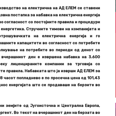
изводство на електрична на АД ЕЛЕМ се ставени
довна постапка за набавка на електрична енергија
во согласност со постојните правила и процедури
 енергетика. Стручните тимови на компанијата и
трошувачката на електрична енергија и го
ашните капацитети во согласност со потребите
олнување на потребите во периоди од денот со
а вчерашниот ден е извршена набавка на 3.600
реку лиценцираните компании за трговија со
ите правила. Набавката што ја изврши АД ЕЛЕМ за
18 часот попладнево е по просечна цена од 101,43
днос енергијата што се продаваше на берзите во
ни земјите од Југоисточна и Централна Европа,
ергент. Во текот на вчерашниот ден на берзата во