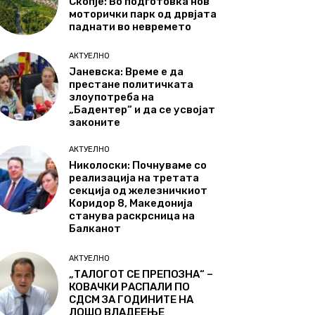
Скопје: Во подготовка нов
моторички парк од дрвјата
паднати во невремето
АКТУЕЛНО
Јаневска: Време е да
престане политичката
злоупотреба на
„Бадентер“ и да се усвојат
законите
АКТУЕЛНО
Николоски: Почнуваме со
реализација на третата
секција од железничкиот
Коридор 8, Македонија
станува раскрсница на
Балканот
АКТУЕЛНО
„ТАЛОГОТ СЕ ПРЕПОЗНА“ –
КОВАЧКИ РАСПАЛИ ПО
СДСМ ЗА ГОДИНИТЕ НА
ЛОШО ВЛАДЕЕЊЕ