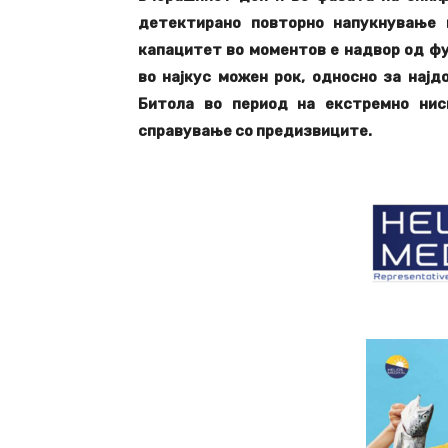
детектирано повторно напукнување 
капацитет во моментов е надвор од фу
во најкус можен рок, односно за најд
Битола во период на екстремно нис
справување со предизвиците.