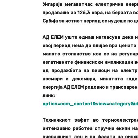
Унгарија мегаватчас електрична енер
продаваше за 126,3 евра, на берзата в
Србија за истиот период се нудеше по ц
АД ЕЛЕМ уште еднаш нагласува дека на
овој период нема да влијае врз цената
малото стопанство кои се на регулир
негативните финансиски импликации в
од продажбата на вишоци на електр
ноември и декември, минатата годи
енергија АД ЕЛЕМ редовно и транспарент
лин
option=com_content&view=category&i
Техничкиот зафат во термоелектра
интензивно работеа стручни екипи на
вчерашниот ден и во фазата на синх