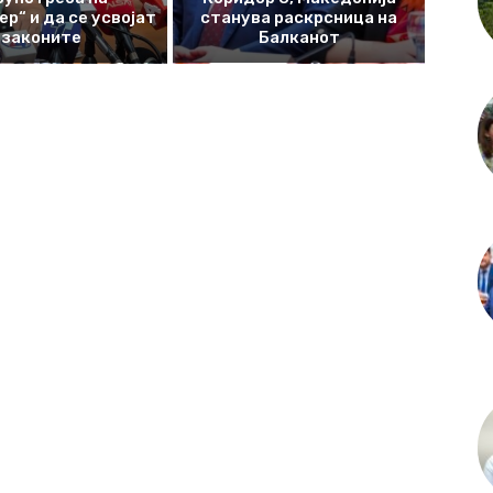
р“ и да се усвојат
станува раскрсница на
законите
Балканот