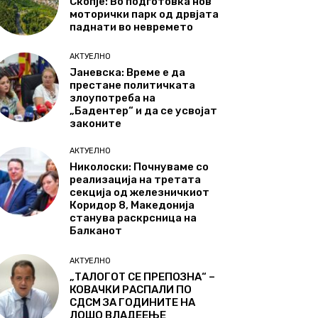
Скопје: Во подготовка нов
моторички парк од дрвјата
паднати во невремето
АКТУЕЛНО
Јаневска: Време е да
престане политичката
злоупотреба на
„Бадентер“ и да се усвојат
законите
АКТУЕЛНО
Николоски: Почнуваме со
реализација на третата
секција од железничкиот
Коридор 8, Македонија
станува раскрсница на
Балканот
АКТУЕЛНО
„ТАЛОГОТ СЕ ПРЕПОЗНА“ –
КОВАЧКИ РАСПАЛИ ПО
СДСМ ЗА ГОДИНИТЕ НА
ЛОШО ВЛАДЕЕЊЕ