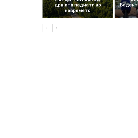
дрвјата паднати во
„Баденте
невремето