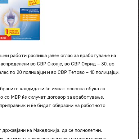
шни работи распиша јавен оглас за вработување на
распределени во СВР Скопје, во СВР Охрид – 30, во
лес по 20 полицајци и во СВР Тетово – 10 полицајци.
раните кандидати ќе имаат основна обука за
то со МВР ќе склучат договор за вработување.
приправник и ќе бидат обврзани на работното
 државјани на Македонија, да се полнолетни,
ик, да имаат завршено најмалку четиригодишно