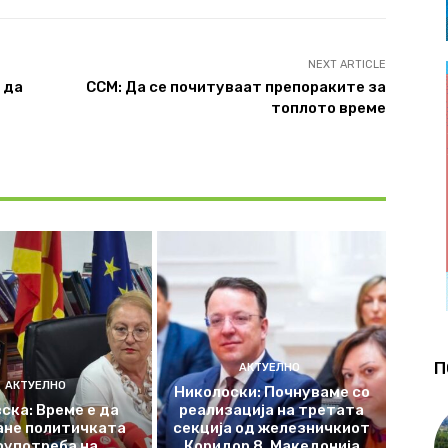
NEXT ARTICLE
 да
ССМ: Да се почитуваат препораките за
топлото време
П
АКТУЕЛНО
АКТУЕЛНО
Николоски: Почнуваме со
ска: Време е да
реализација на третата
ане политичката
секција од железничкиот
оупотреба на
Коридор 8, Македонија