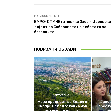
PREVIOUS ARTICLE
ВМРО-ДПМНЕ ги повика Заев и Царовска
дојдат во Собранието на дебатата за
бегалците
ПОВРЗАНИ ОБЈАВИ
АКТУЕЛНО
Нова вредност за Водно и
Јанев
Скопје: Во подготовка нов
прест
моторички парк од
зл