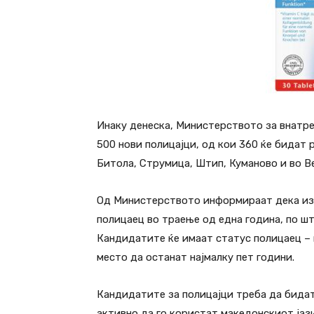
Инаку денеска, Министерството за внатре
500 нови полицајци, од кои 360 ќе бидат 
Битола, Струмица, Штип, Куманово и во Ве
Од Министерството информираат дека изб
полицаец во траење од една година, по ш
Кандидатите ќе имаат статус полицаец – 
место да останат најмалку пет години.
Кандидатите за полицајци треба да бидат
активно да го користат македонскиот јаз