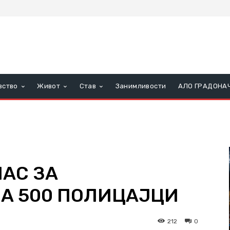
вство
Живот
Став
Занимливости
АЛО ГРАДОНА
ЛАС ЗА
А 500 ПОЛИЦАЈЦИ
212
0