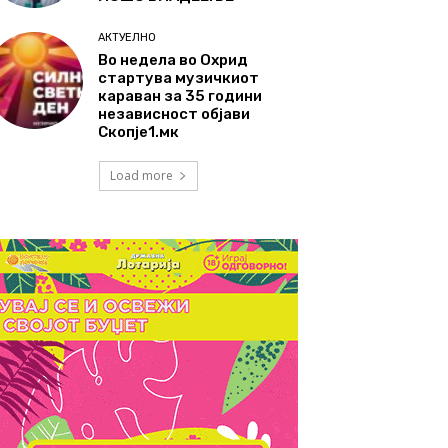
АКТУЕЛНО
Во недела во Охрид
стартува музичкиот
караван за 35 години
независност објави
Скопје1.мк
Load more