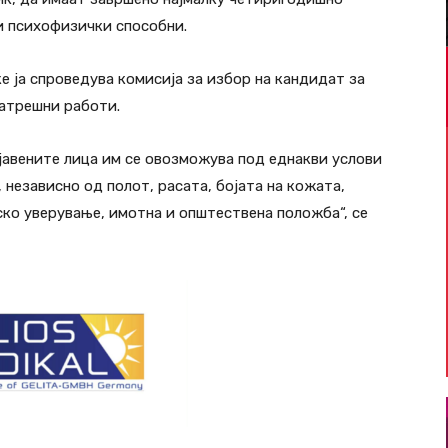
и психофизички способни.
е ја спроведува комисија за избор на кандидат за
атрешни работи.
ијавените лица им се овозможува под еднакви услови
независно од полот, расата, бојата на кожата,
ско уверување, имотна и општествена положба“, се