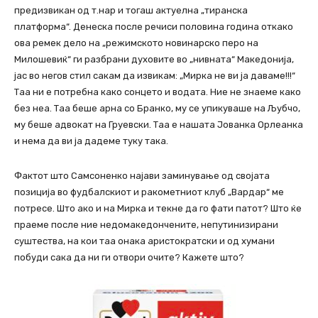
предизвикан од т.нар и тогаш актуелна „тиранска
платформа“. Денеска после речиси половина година откако
ова ремек дело на „режимското новинарско перо на
Милошевиќ“ ги разбрани духовите во „нивната“ Македонија,
јас во негов стил сакам да извикам: „Мирка не ви ја даваме!!!“
Таа ни е потребна како сонцето и водата. Ние не знаеме како
без неа. Таа беше арна со Бранко, му се упикуваше на Љубчо,
му беше адвокат на Груевски. Таа е нашата Јованка Орлеанка
и нема да ви ја дадеме туку така.
Фактот што Самсоненко најави заминување од својата
позиција во фудбалскиот и ракометниот клуб „Вардар“ ме
потресе. Што ако и на Мирка и текне да го фати патот? Што ќе
праеме после ние недомакедончените, непутинизирани
суштества, на кои таа онака аристократски и од хумани
побуди сака да ни ги отвори очите? Кажете што?