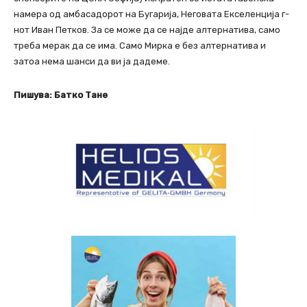
намера од амбасадорот на Бугарија, Неговата Екселенција г-
нот Иван Петков. За се може да се најде алтернатива, само
треба мерак да се има. Само Мирка е без алтернатива и
затоа нема шанси да ви ја дадеме.
Пишува: Батко Тане