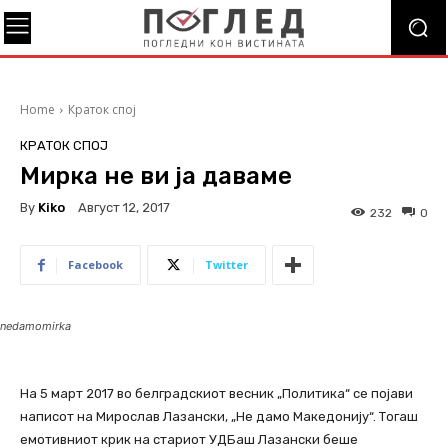
Home
Краток спој
КРАТОК СПОЈ
Мирка не ви ја даваме
By
Kiko
Август 12, 2017
232
0
Facebook
Twitter
nedamomirka
На 5 март 2017 во белградскиот весник „Политика“ се појави
написот на Мирослав Лазански, „Не дамо Македонију“. Тогаш
емотивниот крик на стариот УДБаш Лазански беше