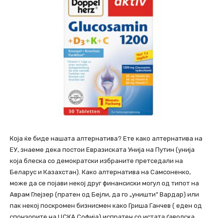
Која ќе биде нашата алтернатива? Ете како алтернатива на
ЕУ, знаеме дека постои Евразиската Унија на Путин (унија
која блеска со демократски избраните претседали на
Беларус и Казахстан). Како алтернатива на Самсоненко,
може да се појави некој друг финансиски могул од типот на
Аврам Глејзер (пратен од Бејли, да го „уништи“ Вардар) или
пак некој поскромен бизнисмен како Гриша Ганчев ( еден од
спонзорите на ЦСКА Софија) испратен со истата ѓаволска