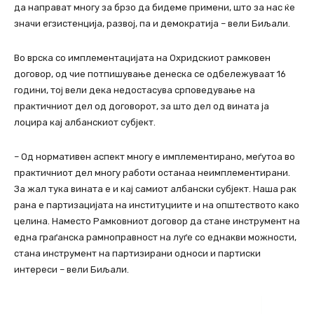
да направат многу за брзо да бидеме примени, што за нас ќе
значи егзистенција, развој, па и демократија – вели Биљали.
Во врска со имплементацијата на Охридскиот рамковен
договор, од чие потпишување денеска се одбележуваат 16
години, тој вели дека недостасува срповедување на
практичниот дел од договорот, за што дел од вината ја
лоцира кај албанскиот субјект.
– Од нормативен аспект многу е имплементирано, меѓутоа во
практичниот дел многу работи останаа неимплементирани.
За жал тука вината е и кај самиот албански субјект. Наша рак
рана е партизацијата на институциите и на општеството како
целина. Наместо Рамковниот договор да стане инструмент на
една граѓанска рамноправност на луѓе со еднакви можности,
стана инструмент на партизирани односи и партиски
интереси – вели Биљали.