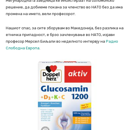
Меѓународната заедница ќе инсистираат на соломонско
решение, да добиеме покана за членство во НАТО без да има
промена на името, вели професорот.
Нашиот спас, за сите зборувам во Македонија, без разлика на
етничка припадност, е брзо зачленување во НАТО, изјави
професор Мерсел Биљали во неделното интервју на
Радио
Слободна Европа
.