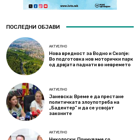
ПОСЛЕДНИ ОБЈАВИ
АКТУЕЛНО
Нова вредност за Водно и Скопје:
Во подготовка нов моторички парк
од дрвјата паднати во невремето
АКТУЕЛНО
Јаневска: Време е да престане
политичката злоупотреба на
„Бадентер“ и да се усвојат
законите
АКТУЕЛНО
Николоски: Почнуваме со