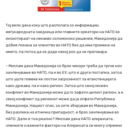
Тој вели дека коку што располага со информации,
меѓународната заедница или главните креатори на НАТО ќе
инсистираат на некакво соломонско решение, Македонија да
добие покана за членство во НАТО без да има промена на
името, па потоа да се даде некој рок да се преговара.
– Мислам дека Македонија со брзи чекори треба да тргне кон
зачленување во НАТО, па и во ЕУ, што е друга постапка, затоа
што уште повеќе ќе постои загрозеност за егзистенцијата
како држава, па и како регион. Затоа што секој можен
конфликт во Македонија може да го зафати целиот регион, а и
секој конфликт од регионот може да ја опфати Република
Македонија. Нашиот спас, за сите зборувам во Македонија,
без разлика на етничка припадност, е брзо зачленување во
НАТО. Дали е тоа реално? Мислам дека НАТО алијансата,
членките и важните фактори на Алијансата се многу спремни