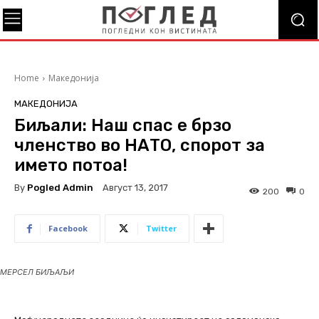
Home
Македонија
МАКЕДОНИЈА
Биљали: Наш спас е брзо
членство во НАТО, спорот за
името потоа!
By
Pogled Admin
Август 13, 2017
200
0
Facebook
Twitter
МЕРСЕЛ БИЉАЉИ