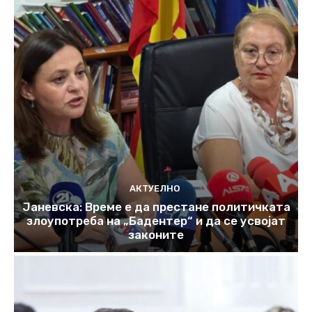
АКТУЕЛНО
Јаневска: Време е да престане политичката
злоупотреба на „Бадентер“ и да се усвојат
законите