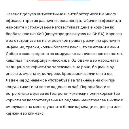
Невенот делува антисептично и антибактериски и е многу
ефикасен против различни воспаленија, габични инфекции, а
најновите истражувања наговестуваат дека е корисен во
борбата против ХИВ (вирус предизвикувач на СИДА). Корисен
е за отстранување на отрови кои прават различни хронични
инфекции, трески, кожни болести како што се егземи и акни.
Добар е како средство за смирување на грчеви, против астма,
кашлица, тахикардија и несоница. Од одамна во народната
медицина се користи за залечување на рани, боцкање од
инсекти, смрзнатини, чиреви, брадавици, волчи очи и др.
Ладен чај од невен се употребува за плакнење на очи при
конјунктивит или после вадење на заб. Поради благите
естрогенски дејства во (естроген – женски полни хормон) се
користи за воспоставување на редовен менструален циклус и
смалување на менструалните болки кај младите девојки или
кај жени во климакс.