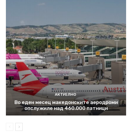
АКТУЕЛНО
Во еден месец македонските аеродроми
опслужиле над 460.000 патници