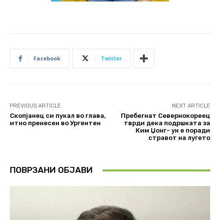
Facebook
Twitter
PREVIOUS ARTICLE
NEXT ARTICLE
Скопјанец си пукал во глава,
Пребегнат Севернокореец
итно пренесен во Ургентен
тврди дека подршката за
Ким Џонг- ун е поради
стравот на лугето
ПОВРЗАНИ ОБЈАВИ