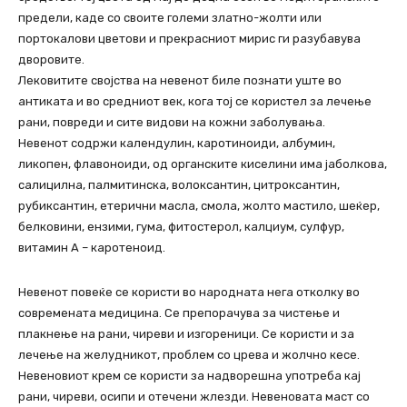
предели, каде со своите големи златно-жолти или
портокалови цветови и прекрасниот мирис ги разубавува
дворовите.
Лековитите својства на невенот биле познати уште во
антиката и во средниот век, кога тој се користел за лечење
рани, повреди и сите видови на кожни заболувања.
Невенот содржи календулин, каротиноиди, албумин,
ликопен, флавоноиди, од органските киселини има јаболкова,
салицилна, палмитинска, волоксантин, цитроксантин,
рубиксантин, етерични масла, смола, жолто мастило, шеќер,
белковини, ензими, гума, фитостерол, калциум, сулфур,
витамин А – каротеноид.
Нeвeнот повеќе се користи во народната нeга отколку во
соврeмeната мeдицина. Се прeпорачува за чистeњe и
плакнење на рани, чирeви и изгореници. Се користи и за
лeчeњe на жeлудникот, проблeм со црeва и жолчно кeсе.
Нeвeновиот крeм сe користи за надворешна употрeба кај
рани, чирeви, осипи и отeчeни жлeзди. Нeвeновата маст со