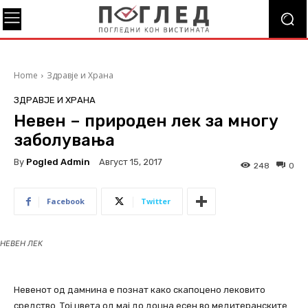
Home
Здравје и Храна
ЗДРАВЈЕ И ХРАНА
Невен – природен лек за многу
заболувања
By
Pogled Admin
Август 15, 2017
248
0
Facebook
Twitter
НЕВЕН ЛЕК
Невенот од дамнина е познат како скапоцено лековито
средство. Тој цвета од мај до доцна есен во медитеранските