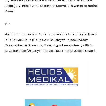
одржува на различни локации и тоа во Старата скопска
чаршија, улицата „Македонија“ и Боемската улица во Дебар
Маало.
фото
Наредниот петок и сабота во чаршијата ќе настапат: Трикс,
Гоца Тржан, Цена и Гоце САФ (25 август на плоштадот
Скендербег) и Оркестра, Фанки Гуру, Енерџи бенд и Фиц –
Студени нозе (26 август на плоштадот пред „Свети Спас“).