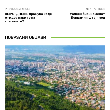
PREVIOUS ARTICLE
NEXT ARTICLE
ВМРО-ДПМНЕ прашува каде
Уапсен бизнисменот
отидоа парите на
Бенџамин Штајнмец
граѓаните?
ПОВРЗАНИ ОБЈАВИ