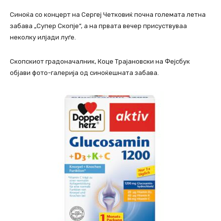
Синоќа со концерт на Сергеј Четковиќ почна големата летна
забава „Супер Скопје“, а на првата вечер присуствуваа
неколку илјади луѓе.
Скопскиот градоначалник, Коце Трајановски на Фејсбук
објави фото-галерија од синоќешната забава.