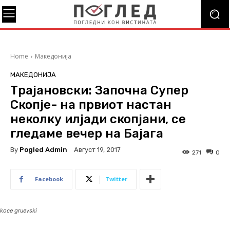
Home
Македонија
МАКЕДОНИЈА
Трајановски: Започна Супер
Скопје- на првиот настан
неколку илјади скопјани, се
гледаме вечер на Бајага
By
Pogled Admin
Август 19, 2017
271
0
Facebook
Twitter
koce gruevski