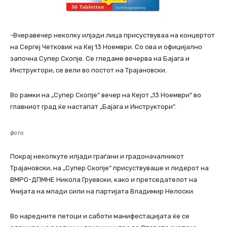
-Вчеравечер неколку илјади лица присуствуваа на концертот
на Сергеј Четковиќ на Кеј 13 Ноември. Со ова и официјално
започна Супер Скопје. Се гледаме вечерва на Бајага и
Инструктори, се вели во постот на Трајановски.
Во рамки на „Супер Скопје“ вечер на Кејот „13 Ноември“ во
главниот град ќе настапат „Бајага и Инструктори“.
фото
Покрај неколкуте илјади граѓани и градоначалникот
Трајановски, на „Супер Скопје“ присуствуваше и лидерот на
ВМРО-ДПМНЕ Никола Груевски, како и претседателот на
Унијата на млади сили на партијата Владимир Нелоски.
Во наредните петоци и саботи манифестацијата ќе се