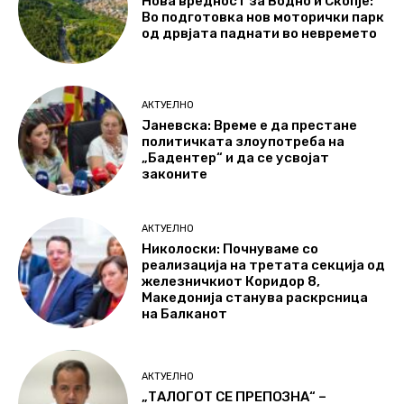
Нова вредност за Водно и Скопје:
Во подготовка нов моторички парк
од дрвјата паднати во невремето
АКТУЕЛНО
Јаневска: Време е да престане
политичката злоупотреба на
„Бадентер“ и да се усвојат
законите
АКТУЕЛНО
Николоски: Почнуваме со
реализација на третата секција од
железничкиот Коридор 8,
Македонија станува раскрсница
на Балканот
АКТУЕЛНО
„ТАЛОГОТ СЕ ПРЕПОЗНА“ –