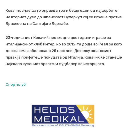
Ковачиќ знае да го оправда тоа и беше еден од најдорбите
на вториот дуел до шпанскиот Суперкуп кој се играше против
Браслеона на Сантијаго Бернабе.
23-годишниот Кoвачиќ претходно две години играше за
италијанскиот клуб Интер, но во 2015-та дојде во Реал за кого
досега има забележано 25 настапи. Доколку шпанскиот
првак ја прифатеше понудата од Италија, Ковачиќ ќе станеше
најскапо купениот хрватски фудбалер во историјата.
Спортклуб