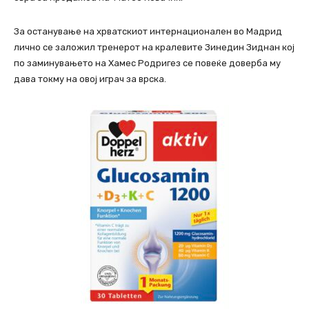
За останување на хрватскиот интернационален во Мадрид
лично се заложил тренерот на кралевите Зинедин Зиднан кој
по заминувањето на Хамес Родригез се повеќе доверба му
дава токму на овој играч за врска.