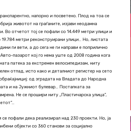
ранспарентно, напорно и посветено. Плод на тоа се
брија животот на граѓаните, изјави неодамна
. Во отчетот тој се пофали со 14.449 метри улици и
о 19.784 метри реконструирани улици… Но, листата
ини ги вети, а до сега не ги направи е поприлично
а Авто-пазарот кој го нема уште од 2008 година кога
ената патека за екстремен велосипедизам, ниту
елен отпад, исто како и деталниот регистер на сето
обраќајнициј: од зградата на Владата до Народна
лата и на Јужниот булевар… Постапката за
амрена. Не се прошири ниту „Пластичарска улица“,
кетот“…
се пофали дека реализирал над 230 проекти. Но, ја
анбени објекти со 360 станови за социјално