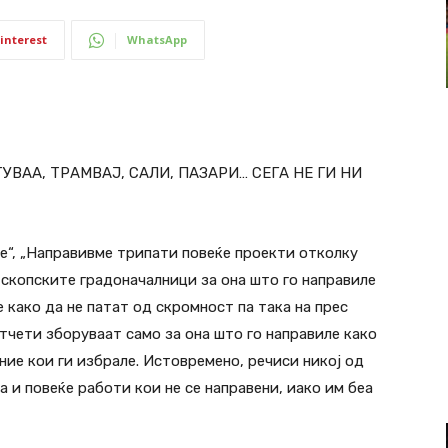
interest
WhatsApp
ВАА, ТРАМВАЈ, САЛИ, ПАЗАРИ… СЕГА НЕ ГИ НИ
е“, „Направивме трипати повеќе проекти отколку
 скопските градоначалници за она што го направиле
како да не патат од скромност па така на прес
тчети зборуваат само за она што го направиле како
ние кои ги избрале. Истовремено, речиси никој од
а и повеќе работи кои не се направени, иако им беа