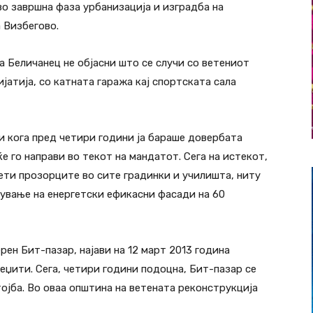
 во завршна фаза урбанизација и изградба на
 Визбегово.
 Беличанец не објасни што се случи со ветениот
атија, со катната гаража кај спортската сала
 кога пред четири години ја бараше довербата
е го направи во текот на мандатот. Сега на истекот,
нети прозорците во сите градинки и училишта, ниту
вување на енергетски ефикасни фасади на 60
рен Бит-пазар, најави на 12 март 2013 година
еџити. Сега, четири години подоцна, Бит-пазар се
тојба. Во оваа општина на ветената реконструкција