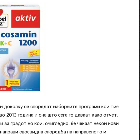
ди доколку се споредат изборните програми кои тие
во 2013 година и она што сега го даваат како отчет.
и за градот но кои, очигледно, ќе чекаат некои нови
 направи своевидна споредба на направеното и