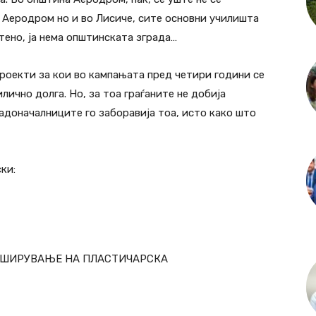
 Аеродром но и во Лисиче, сите основни училишта
тено, ја нема општинската зграда…
проекти за кои во кампањата пред четири години се
лично долга. Но, за тоа граѓаните не добија
адоначалниците го заборавија тоа, исто како што
ки:
РОШИРУВАЊЕ НА ПЛАСТИЧАРСКА