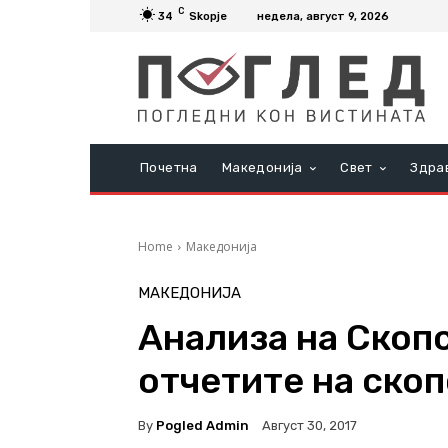
C
34
Skopje
недела, август 9, 2026
Почетна
Македонија
Свет
Здра
Home
Македонија
МАКЕДОНИЈА
Анализа на Скопс
отчетите на ско
By
Pogled Admin
Август 30, 2017