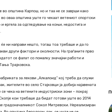
е во општина Карпош, но и таа не се заврши како
 во оваа општина уште го чекаат ветениот спортски
о и ергела за одгледување на коњи, недостига и
…
 ќе ни направи нешто, тогаш тоа требаше и да го
какви други фактори и околности. На граѓаните прво
андатот се фалат со помалку значајни работи и
 Тања Трајковска.
фабриката за лекови „Алкалоид“ кој треба да служи
ак, жителите во село Стајковци ја добија најавената
е се чека на ветените индустриски зони – покрај
П
Скопје кои требаше да бидат готови уште во 2014
аше градоначалникот Сокол Митревски. Нереализиран
а. Во општина Аеродром, пак, се уште не се