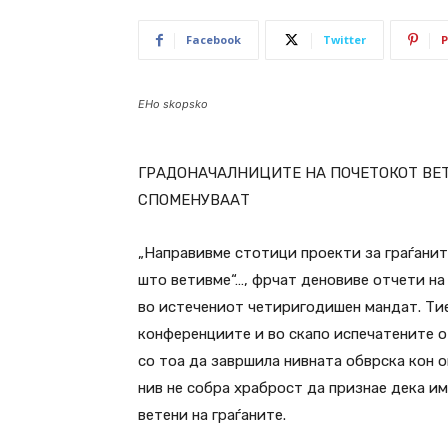
Facebook
Twitter
P
EHo skopsko
ГРАДОНАЧАЛНИЦИТЕ НА ПОЧЕТОКОТ ВЕТУ
СПОМЕНУВААТ
„Направивме стотици проекти за граѓанит
што ветивме“…, фрчат деновиве отчети на
во истечениот четиригодишен мандат. Тие 
конференциите и во скапо испечатените о
со тоа да завршила нивната обврска кон о
нив не собра храброст да признае дека им
ветени на граѓаните.