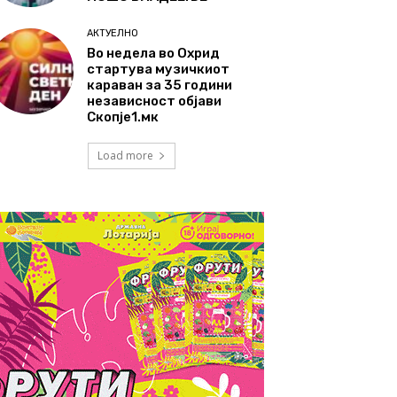
АКТУЕЛНО
Во недела во Охрид
стартува музичкиот
караван за 35 години
независност објави
Скопје1.мк
Load more