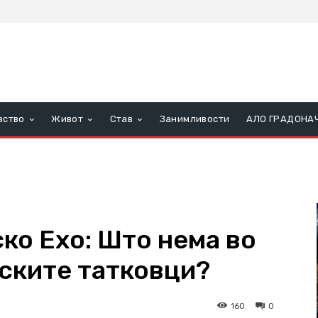
вство
Живот
Став
Занимливости
АЛО ГРАДОНА
ко Ехо: Што нема во
пските татковци?
160
0