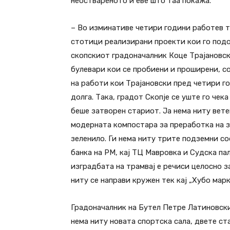
неоствареното и еве што таа покажа.
– Во изминативе четири години работев т
стотици реализирани проекти кои го подо
скопскиот градоначалник Коце Трајановски
булевари кои се пробиени и проширени, с
на работи кои Трајановски пред четири год
долга. Така, градот Скопје се уште го чек
беше затворен стариот. Ја нема ниту вет
модерната компостара за преработка на з
зеленило. Ги нема ниту трите подземни со
банка на РМ, кај ТЦ Мавровка и Судска па
изградбата на трамвај е речиси целосно з
ниту се направи кружен тек кај „Хубо мар
Градоначалник на Бутел Петре Латиновски 
нема ниту новата спортска сала, двете ст