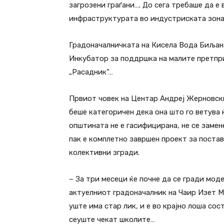
загрозени граѓани…. До сега требаше да е
инфраструктурата во индустриската зона
Градоначалничката на Кисела Вода Биљана
Инкубатор за поддршка на малите претприј
„Расадник“…
Првиот човек на Центар Андреј Жерновски
беше категоричен дека она што го ветува ќ
општината не е гасифицирана, не се заме
пак е комплетно завршен проект за поста
колективни згради.
– За три месеци ќе почне да се гради моде
актуелниот градоначалник на Чаир Изет М
уште има стар лик, и е во крајно лоша сос
сеуште чекат школите…