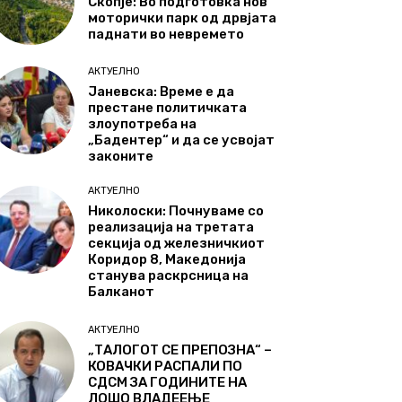
Скопје: Во подготовка нов
моторички парк од дрвјата
паднати во невремето
АКТУЕЛНО
Јаневска: Време е да
престане политичката
злоупотреба на
„Бадентер“ и да се усвојат
законите
АКТУЕЛНО
Николоски: Почнуваме со
реализација на третата
секција од железничкиот
Коридор 8, Македонија
станува раскрсница на
Балканот
АКТУЕЛНО
„ТАЛОГОТ СЕ ПРЕПОЗНА“ –
КОВАЧКИ РАСПАЛИ ПО
СДСМ ЗА ГОДИНИТЕ НА
ЛОШО ВЛАДЕЕЊЕ