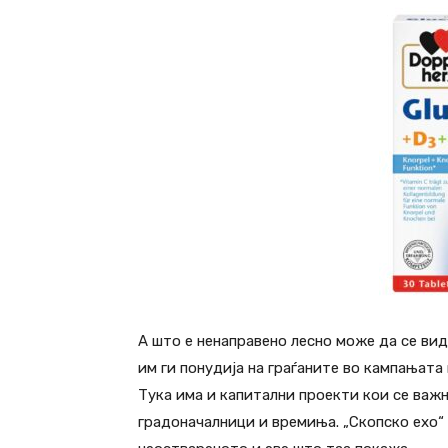
А што е ненаправено лесно може да се ви
им ги понудија на граѓаните во кампањата 
Тука има и капитални проекти кои се важн
градоначалници и времиња. „Скопско ехо“