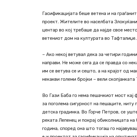
Гасификацијата беше ветена и на граѓанит
проект. Жителите во населбата Злокуќани
центар во кој требаше да најде свое мест
ветениот дом на културата во Тафталиџе
– Ако некој ветувал дека за четири години
направи. Не може сега да се правда со не
им се ветува се и сешто, а на крајот од м
некакви големи бројки – вели скопјанката
Во Гази Баба го нема пешачкиот мост кај 
за поголема сигурност на пешаците, ниту п
детска градинка. Во Ѓорче Петров, се ушт
реката Лепенец и покрај обиколницата на 
година, според она што тогаш го најавув
е и проектот за гасификација на општинат