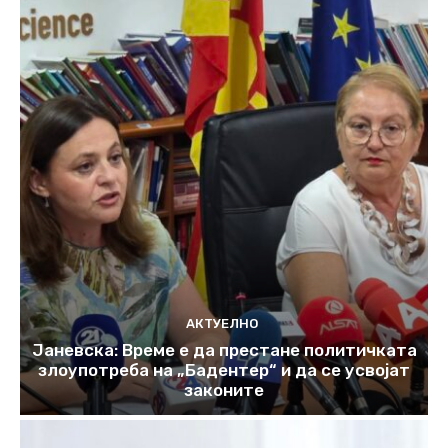
АКТУЕЛНО
Јаневска: Време е да престане политичката
злоупотреба на „Бадентер“ и да се усвојат
законите