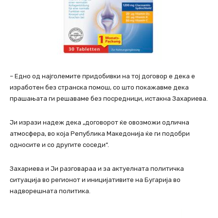
– Едно од најголемите придобивки на тој договор е дека е
изработен без странска помош, со што покажавме дека
прашањата ги решаваме без посредници, истакна Захариева.
Ји изрази надеж дека „договорот ќе овозможи одлична
атмосфера, во која Република Македонија ќе ги подобри
односите и со другите соседи“.
Захариева и Ји разговараа и за актуелната политичка
ситуација во регионот и иницијативите на Бугарија во
надворешната политика.