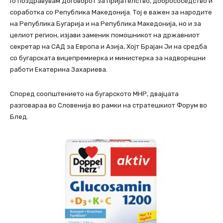
Го поздравувам Договорот за пријателство, добрососедство и
соработка со Република Македонија. Тој е важен за народите
на Република Бугарија и на Република Македонија, но и за
целиот регион, изјави заменик помошникот на државниот
секретар на САД за Европа и Азија, Хојт Брајан Ји на средба
со бугарската вицепремиерка и министерка за надворешни
работи Екатерина Захариева.
Според соопштението на бугарското МНР, двајцата
разговараа во Словенија во рамки на стратешкиот Форум во
Блед.