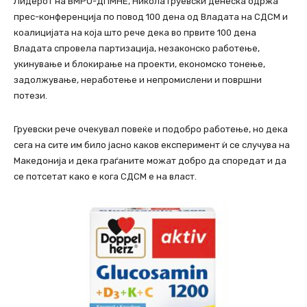
Лидерот на ВМРО-ДПМНЕ, Никола Груевски денеска одржа
прес-конференција по повод 100 дена од Владата на СДСМ и
коалицијата на која што рече дека во првите 100 дена
Владата спровела партизација, незаконско работење,
укинување и блокирање на проекти, економско тонење,
задолжување, неработење и непромислени и површни
потези.
Груевски рече очекувал повеќе и подобро работење, но дека
сега на сите им било јасно каков експеримент ѝ се случува на
Македонија и дека граѓаните можат добро да споредат и да
се потсетат како е кога СДСМ е на власт.