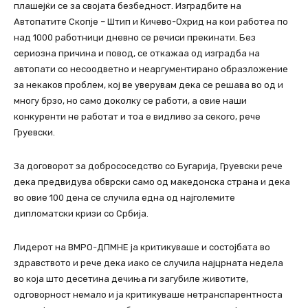
плашејќи се за својата безбедност. Изградбите на
Автопатите Скопје – Штип и Кичево-Охрид на кои работеа по
над 1000 работници дневно се речиси прекинати. Без
сериозна причина и повод, се откажаа од изградба на
автопати со несоодветно и неаргументирано образложение
за некаков проблем, кој ве уверувам дека се решава во од и
многу брзо, но само доколку се работи, а овие наши
конкуренти не работат и тоа е видливо за секого, рече
Груевски.
За договорот за добрососедство со Бугарија, Груевски рече
дека предвидува обврски само од македонска страна и дека
во овие 100 дена се случила една од најголемите
дипломатски кризи со Србија.
Лидерот на ВМРО-ДПМНЕ ја критикуваше и состојбата во
здравството и рече дека иако се случила најцрната недела
во која што десетина дечиња ги загубиле животите,
одговорност немало и ја критикуваше нетранспарентноста