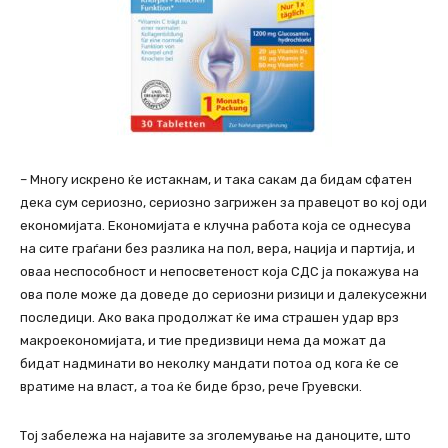
– Многу искрено ќе истакнам, и така сакам да бидам сфатен
дека сум сериозно, сериозно загрижен за правецот во кој оди
економијата. Економијата е клучна работа која се однесува
на сите граѓани без разлика на пол, вера, нација и партија, и
оваа неспособност и непосветеност која СДС ја покажува на
ова поле може да доведе до сериозни ризици и далекусежни
последици. Ако вака продолжат ќе има страшен удар врз
макроекономијата, и тие предизвици нема да можат да
бидат надминати во неколку мандати потоа од кога ќе се
вратиме на власт, а тоа ќе биде брзо, рече Груевски.
Тој забележа на најавите за зголемување на даноците, што