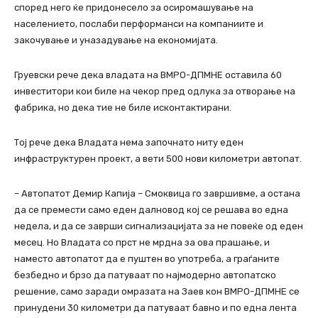
според него ќе придонесело за осиромашување на
населението, послаби перформанси на компаниите и
закочување и уназадување на економијата.
Груевски рече дека владата на ВМРО-ДПМНЕ оставила 60
инвеститори кои биле на чекор пред одлука за отворање на
фабрика, но дека тие не биле исконтактирани.
Тој рече дека Владата нема започнато ниту еден
инфраструктурен проект, а вети 500 нови километри автопат.
– Автопатот Демир Капија – Смоквица го завршивме, а остана
да се премести само еден далновод кој се решава во една
недела, и да се заврши сигнализацијата за не повеќе од еден
месец. Но Владата со прст не мрдна за ова прашање, и
наместо автопатот да е пуштен во употреба, а граѓаните
безбедно и брзо да патуваат по најмодерно автопатско
решение, само заради омразата на Заев кон ВМРО-ДПМНЕ се
принудени 30 километри да патуваат бавно и по една лента