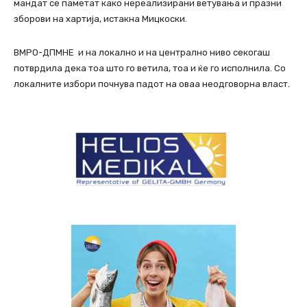
мандат се паметат како нереализирани ветувања и празни
зборови на хартија, истакна Мицкоски.
ВМРО-ДПМНЕ и на локално и на централно ниво секогаш
потврдила дека тоа што го ветила, тоа и ќе го исполнила. Со
локалните избори почнува падот на оваа неодговорна власт.