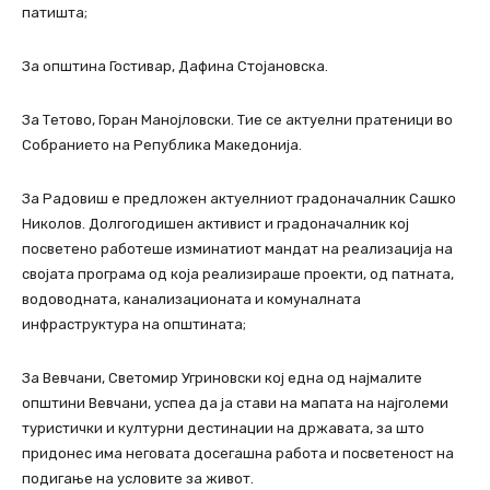
патишта;
За општина Гостивар, Дафина Стојановска.
За Тетово, Горан Манојловски. Тие се актуелни пратеници во
Собранието на Република Македонија.
За Радовиш е предложен актуелниот градоначалник Сашко
Николов. Долгогодишен активист и градоначалник кој
посветено работеше изминатиот мандат на реализација на
својата програма од која реализираше проекти, од патната,
водоводната, канализационата и комуналната
инфраструктура на општината;
За Вевчани, Светомир Угриновски кој една од најмалите
општини Вевчани, успеа да ја стави на мапата на најголеми
туристички и културни дестинации на државата, за што
придонес има неговата досегашна работа и посветеност на
подигање на условите за живот.