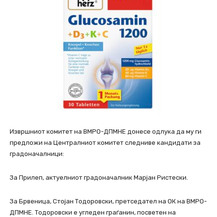
Извршниот комитет на ВМРО-ДПМНЕ донесе одлука да му ги
предложи на Централниот комитет следниве кандидати за
градоначалници:
За Прилеп, актуелниот градоначалник Марјан Ристески.
За Брвеница, Стојан Тодоровски, претседател на ОК на ВМРО-
ДПМНЕ. Тодоровски е угледен граѓанин, посветен на