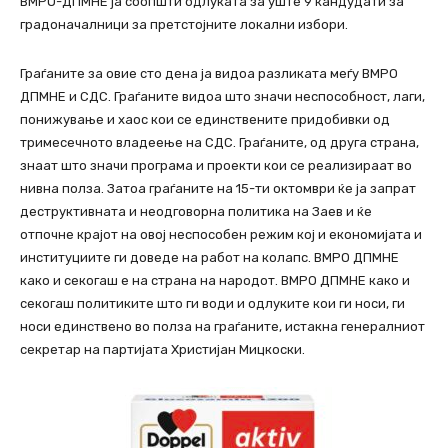
ВМРО-ДПМНЕ ја соопшти одлуката за уште 9 кандудати за
градоначалници за претстојните локални избори.
Граѓаните за овие сто дена ја видоа разликата меѓу ВМРО
ДПМНЕ и СДС. Граѓаните видоа што значи неспособност, лаги,
понижување и хаос кои се единствените придобивки од
тримесечното владеење на СДС. Граѓаните, од друга страна,
знаат што значи програма и проекти кои се реализираат во
нивна полза. Затоа граѓаните на 15-ти октомври ќе ја запрат
деструктивната и неодговорна политика на Заев и ќе
отпочне крајот на овој неспособен режим кој и економијата и
институциите ги доведе на работ на колапс. ВМРО ДПМНЕ
како и секогаш е на страна на народот. ВМРО ДПМНЕ како и
секогаш политиките што ги води и одлуките кои ги носи, ги
носи единствено во полза на граѓаните, истакна генералниот
секретар на партијата Христијан Мицкоски.