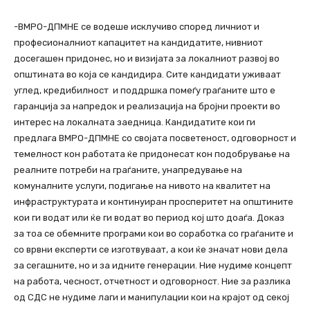
-ВМРО-ДПМНЕ се водеше исклучиво според личниот и
професионалниот капацитет на кандидатите, нивниот
досегашен придонес, но и визијата за локалниот развој во
општината во која се кандидира. Сите кандидати уживаат
углед, кредибилност и поддршка помеѓу граѓаните што е
гаранција за напредок и реализација на бројни проекти во
интерес на локалната заедница. Кандидатите кои ги
предлага ВМРО-ДПМНЕ со својата посветеност, одговорност и
темелност кон работата ќе придонесат кон подобрување на
реалните потреби на граѓаните, унапредување на
комуналните услуги, подигање на нивото на квалитет на
инфраструктурата и континуиран просперитет на општините
кои ги водат или ќе ги водат во период кој што доаѓа. Доказ
за тоа се обемните програми кои во соработка со граѓаните и
со врвни експерти се изготвуваат, а кои ќе значат нови дела
за сегашните, но и за идните генерации. Ние нудиме концепт
на работа, чесност, отчетност и одговорност. Ние за разлика
од СДС не нудиме лаги и манипулации кои на крајот од секој