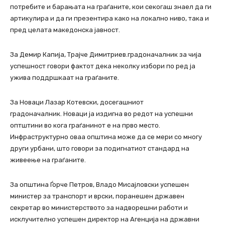
потребите и барањата на граѓаните, кои секогаш знаел да ги
артикулира и да ги презентира како на локално ниво, така и
пред целата македонска јавност.
За Демир Капија, Трајче Димитриев.градоначалник за чија
успешност говори фактот дека неколку избори по ред ја
ужива поддршкаат на граѓаните.
За Новаци Лазар Котевски, досегашниот
градоначалник. Новаци ја издигна во редот на успешни
оптштини во кога граѓанинот е на прво место.
Инфраструктурно оваа општина може да се мери со многу
други урбани, што говори за подигнатиот стандард на
живеење на граѓаните.
За општина Ѓорче Петров, Владо Мисајловски успешен
министер за транспорт и врски, поранешен државен
секретар во министерството за надворешни работи и
исклучително успешен директор на Агенција на државни