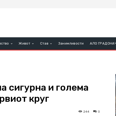
вство
Живот
Став
Занимливости
АЛО ГРАДОНА
а сигурна и голема
рвиот круг
244
0