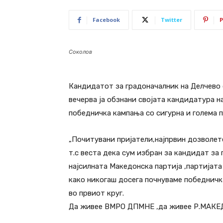
Facebook
Twitter
P
Соколов
Кандидатот за градоначалник на Делчев
вечерва ја обзнани својата кандидатура н
победничка кампања со сигурна и голема п
„Почитувани пријатели,најпрвин дозволете
т.с веста дека сум избран за кандидат за
најсилната Македонска партија ,партијат
како никогаш досега почнуваме победничк
во првиот круг.
Да живее ВМРО ДПМНЕ ,да живее Р.МАКЕДО