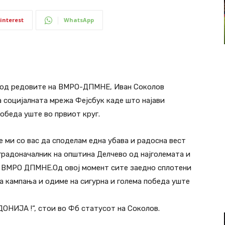
interest
WhatsApp
о од редовите на ВМРО-ДПМНЕ, Иван Соколов
а социјалната мрежа Фејсбук каде што најави
обеда уште во првиот круг.
 ми со вас да споделам една убава и радосна вест
 градоначалник на општина Делче
во од најголемата и
а ВМРО ДПМНЕ.Од овој момент сите заедно сплотени
а кампања и одиме на сигурна и голема победа уште
НИЈА !“, стои во Фб статусот на Соколов.