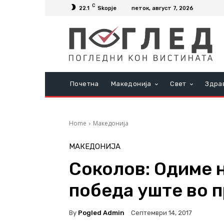
C
22.1
Skopje
петок, август 7, 2026
Почетна
Македонија
Свет
Здра
Home
Македонија
МАКЕДОНИЈА
Соколов: Одиме н
победа уште во п
By
Pogled Admin
Септември 14, 2017