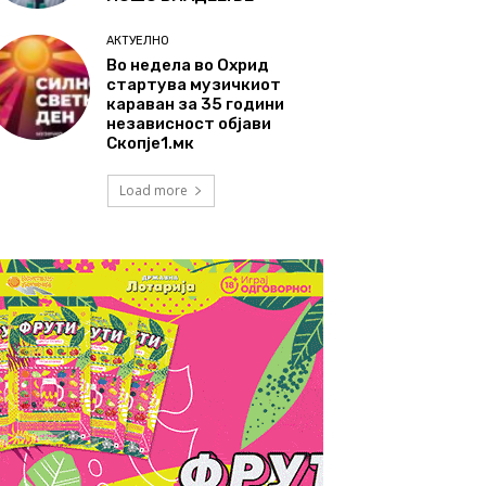
АКТУЕЛНО
Во недела во Охрид
стартува музичкиот
караван за 35 години
независност објави
Скопје1.мк
Load more