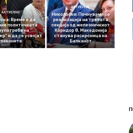
АКТУЕЛНО
АКТУЕЛНО
Николоски: Почнуваме со
ска: Време е да
реализација на третата
ане политичката
секција од железничкиот
оупотреба на
Коридор 8, Македонија
р“ и да се усвојат
станува раскрсница на
законите
Балканот
П