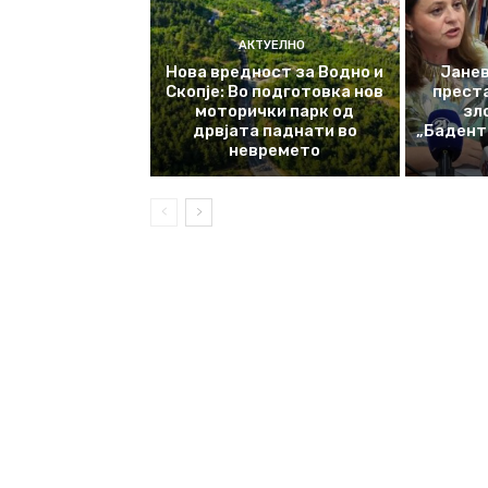
АКТУЕЛНО
Нова вредност за Водно и
Јанев
Скопје: Во подготовка нов
прест
моторички парк од
зл
дрвјата паднати во
„Баденте
невремето