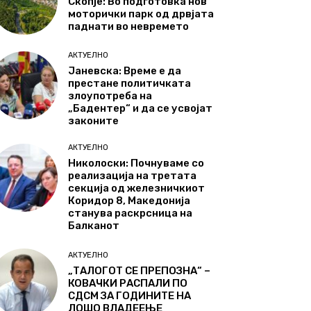
Скопје: Во подготовка нов
моторички парк од дрвјата
паднати во невремето
АКТУЕЛНО
Јаневска: Време е да
престане политичката
злоупотреба на
„Бадентер“ и да се усвојат
законите
АКТУЕЛНО
Николоски: Почнуваме со
реализација на третата
секција од железничкиот
Коридор 8, Македонија
станува раскрсница на
Балканот
АКТУЕЛНО
„ТАЛОГОТ СЕ ПРЕПОЗНА“ –
КОВАЧКИ РАСПАЛИ ПО
СДСМ ЗА ГОДИНИТЕ НА
ЛОШО ВЛАДЕЕЊЕ