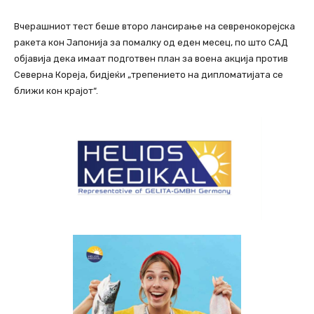
Вчерашниот тест беше второ лансирање на севренокорејска
ракета кон Јапонија за помалку од еден месец, по што САД
објавија дека имаат подготвен план за воена акција против
Северна Кореја, бидјеќи „трепението на дипломатијата се
ближи кон крајот“.