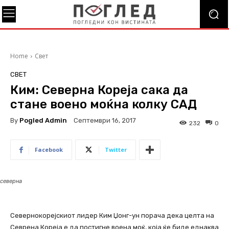
Home
Свет
СВЕТ
Ким: Северна Кореја сака да
стане воено моќна колку САД
By
Pogled Admin
Септември 16, 2017
232
0
Facebook
Twitter
северна
Севернокорејскиот лидер Ким Џонг-ун порача дека целта на
Севрена Кореја е да постигне воена моќ, која ќе биде еднаква