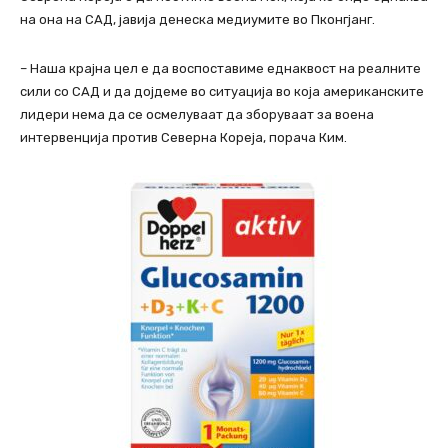
на она на САД, јавија денеска медиумите во Пконгјанг.
– Наша крајна цел е да воспоставиме еднаквост на реалните
сили со САД и да дојдеме во ситуација во која американските
лидери нема да се осмелуваат да зборуваат за воена
интервенција против Северна Кореја, порача Ким.