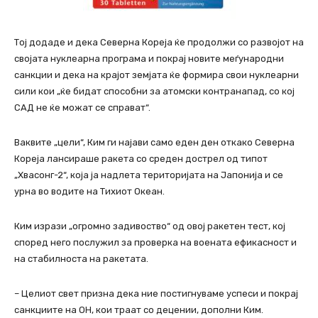
Тој додаде и дека Северна Кореја ќе продолжи со развојот на
својата нуклеарна програма и покрај новите меѓународни
санкции и дека на крајот земјата ќе формира свои нуклеарни
сили кои „ќе бидат способни за атомски контранапад, со кој
САД не ќе можат се справат“.
Ваквите „цели“, Ким ги најави само еден ден откако Северна
Кореја лансираше ракета со среден дострел од типот
„Хвасонг-2“, која ја надлета територијата на Јапонија и се
урна во водите на Тихиот Океан.
Ким изрази „огромно задивоство“ од овој ракетен тест, кој
според него послужил за проверка на воената ефикасност и
на стабилноста на ракетата.
– Целиот свет призна дека ние постигнуваме успеси и покрај
санкциите на ОН, кои траат со децении, дополни Ким.