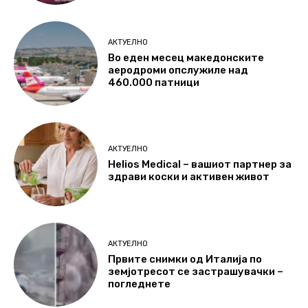
АКТУЕЛНО
Во еден месец македонските
аеродроми опслужиле над
460.000 патници
АКТУЕЛНО
Helios Medical – вашиот партнер за
здрави коски и активен живот
АКТУЕЛНО
Првите снимки од Италија по
земјотресот се застрашувачки –
погледнете