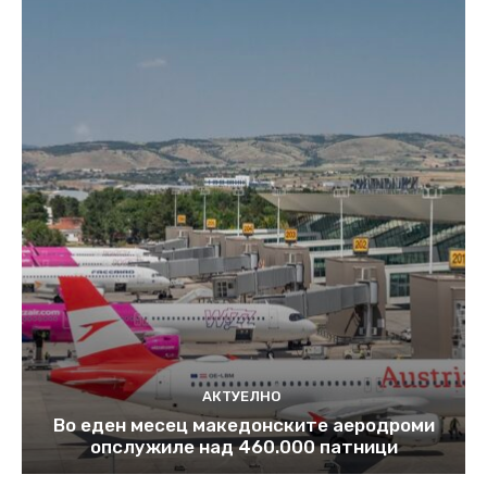
АКТУЕЛНО
Во еден месец македонските аеродроми
опслужиле над 460.000 патници