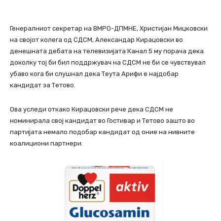
Генералниот секретар на ВМРО-ДПМНЕ, Христијан Мицковски
на својот колега од СДСМ, Александар Кирацовски во
денешната дебата на телевизијата Канал 5 му порача дека
доколку тој би бил поддржувач на СДСМ не би се чувствувал
убаво кога би слушнал дека Теута Арифи е најдобар
кандидат за Тетово.
Ова уследи откако Кирацовски рече дека СДСМ не
номинирала свој кандидат во Гостивар и Тетово зашто во
партијата немало подобар кандидат од оние на нивните
коалициони партнери.