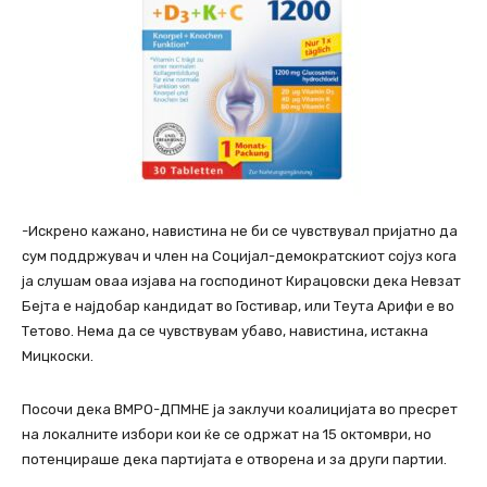
-Искрено кажано, навистина не би се чувствувал пријатно да
сум поддржувач и член на Социјал-демократскиот сојуз кога
ја слушам оваа изјава на господинот Кирацовски дека Невзат
Бејта е најдобар кандидат во Гостивар, или Теута Арифи е во
Тетово. Нема да се чувствувам убаво, навистина, истакна
Мицкоски.
Посочи дека ВМРО-ДПМНЕ ја заклучи коалицијата во пресрет
на локалните избори кои ќе се одржат на 15 октомври, но
потенцираше дека партијата е отворена и за други партии.