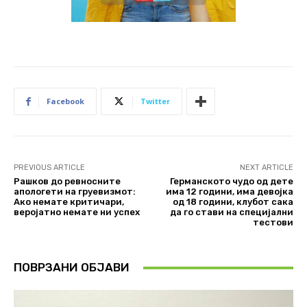
Facebook
Twitter
PREVIOUS ARTICLE
NEXT ARTICLE
Рашков до ревносните
Германското чудо од дете
апологети на груевизмот:
има 12 години, има девојка
Ако немате критичари,
од 18 години, клубот сака
веројатно немате ни успех
да го стави на специјални
тестови
ПОВРЗАНИ ОБЈАВИ