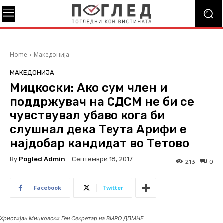
Home
Македонија
МАКЕДОНИЈА
Мицкоски: Ако сум член и
поддржувач на СДСМ не би се
чувствувал убаво кога би
слушнал дека Теута Арифи е
најдобар кандидат во Тетово
By
Pogled Admin
Септември 18, 2017
213
0
Facebook
Twitter
Христијан Мицковски Ген Секретар на ВМРО ДПМНЕ