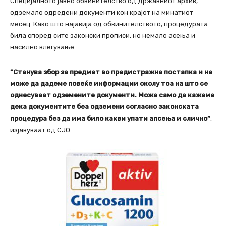
Специјалното јавно обвинителство од Државниот архив,
одземало одредени документи кон крајот на минатиот
месец. Како што најавија од обвинителството, процедурата
била според сите законски прописи, но немало асења и
насилно влегување.
“Станува збор за предмет во предистражна постапка и не
може да дадеме повеќе информации околу тоа на што се
однесуваат одземените документи. Може само да кажеме
дека документите беа одземени согласно законската
процедура без да има било какви упати апсења и слично”
,
изјавуваат од СЈО.