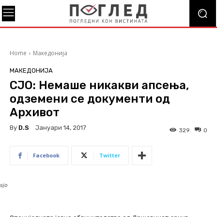
Home
Македонија
МАКЕДОНИЈА
СЈО: Немаше никакви апсења,
одземени се документи од
Архивот
By
D.S
Јануари 14, 2017
329
0
Facebook
Twitter
sjo