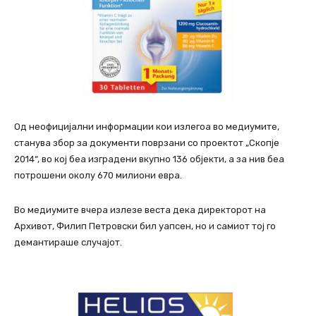
Од неофицијални информации кои излегоа во медиумите,
станува збор за документи поврзани со проектот „Скопје
2014“, во кој беа изградени вкупно 136 објекти, а за нив беа
потрошени околу 670 милиони евра.
Во медиумите вчера излезе веста дека директорот на
Архивот, Филип Петровски бил уапсен, но и самиот тој го
демантираше случајот.