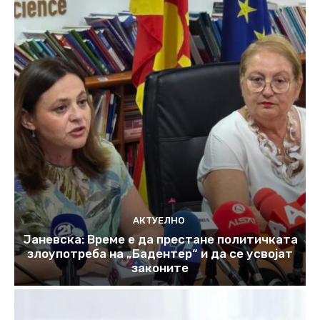
АКТУЕЛНО
Јаневска: Време е да престане политичката
злоупотреба на „Бадентер“ и да се усвојат
законите