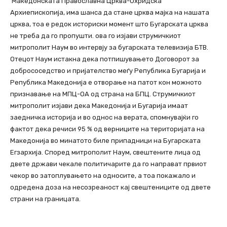
Македонската Православна Црква-Охридска
Архиепископија, има шанса да стане црква мајка на нашата
црква, тоа е редок историски момент што Бугарската црква
не треба да го пропушти. ова го изјави струмичкиот
митрополит Наум во интервју за бугарската телевизија БТВ.
Отецот Наум истакна дека потпишувањето Договорот за
добрососедство и пријателство меѓу Република Бугарија и
Република Македонија е отворање на патот кон можното
признавање на МПЦ-ОА од страна на БПЦ. Струмичкиот
митрополит изјави дека Македонија и Бугарија имаат
заедничка историја и во однос на верата, спомнувајќи го
фактот дека речиси 95 % од верниците на територијата на
Македонија во минатото биле припадници на Бугарската
Егзархија. Според митрополит Наум, свештените лица од
двете држави чекале политичарите да го направат првиот
чекор во затоплувањето на односите, а тоа покажало и
одредена доза на несозреаност кај свештениците од двете
страни на границата.