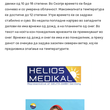
движи од 10 до 18 степени. Во Скопје времето ќе биде
сончево и со умерена облачност. Максималната температура
ќе достигне до 12 степени. Утре времето ќе се задржи
стабилно и суво. Во недела попладне најпрво во западните
делови ќе има врнежи од дожд, а на планините од снег. Во
текот на ноќта кон понеделник врнежите ќе преминуваат во
снег. Врнежи од дожд и снег ќе има и во понеделник, а преку
денот се очекува да задува засилен северен ветер, кој ќе
предизвика опаѓање на температурите.