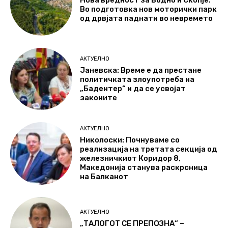
Нова вредност за Водно и Скопје:
Во подготовка нов моторички парк
од дрвјата паднати во невремето
АКТУЕЛНО
Јаневска: Време е да престане
политичката злоупотреба на
„Бадентер“ и да се усвојат
законите
АКТУЕЛНО
Николоски: Почнуваме со
реализација на третата секција од
железничкиот Коридор 8,
Македонија станува раскрсница
на Балканот
АКТУЕЛНО
„ТАЛОГОТ СЕ ПРЕПОЗНА“ –