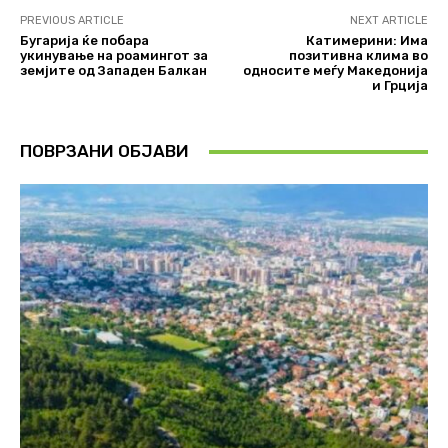
PREVIOUS ARTICLE
NEXT ARTICLE
Бугарија ќе побара
Катимерини: Има
укинување на роамингот за
позитивна клима во
земјите од Западен Балкан
односите меѓу Македонија
и Грција
ПОВРЗАНИ ОБЈАВИ