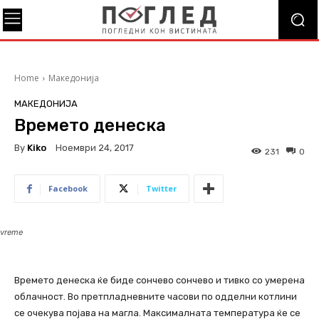
Home
Македонија
МАКЕДОНИЈА
Времето денеска
By
Kiko
Ноември 24, 2017
231
0
Facebook
Twitter
vreme
Времето денеска ќе биде сончево сончево и тивко со умерена
облачност. Во претпладневните часови по одделни котлини
се очекува појава на магла. Максималната температура ќе се