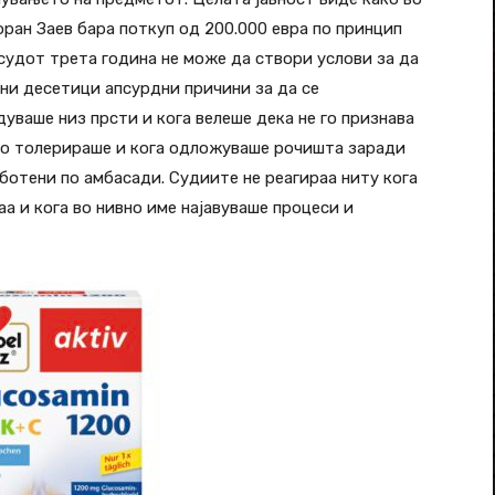
ран Заев бара поткуп од 200.000 евра по принцип
а судот трета година не може да створи услови за да
ани десетици апсурдни причини за да се
уваше низ прсти и кога велеше дека не го признава
а го толерираше и кога одложуваше рочишта заради
ботени по амбасади. Судиите не реагираа ниту кога
аа и кога во нивно име најавуваше процеси и