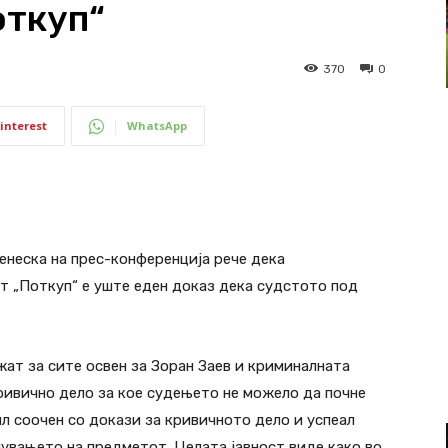
откуп“
370
0
interest
WhatsApp
еска на прес-конференција рече дека
 „Поткуп“ е уште еден доказ дека судстото под
жат за сите освен за Зоран Заев и криминалната
кривично дело за кое судењето не можело да почне
ил соочен со докази за кривичното дело и успеал
нувањето на предметот. Целата јавност виде како во