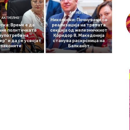
АКТУЕЛНО
АКТУЕЛНО
Николоски: Почнуваме со
ска: Време е да
реализација на третата
ане политичката
секција од железничкиот
оупотреба на
Коридор 8, Македонија
р“ и да се усвојат
станува раскрсница на
законите
Балканот