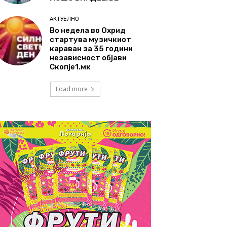
АКТУЕЛНО
Во недела во Охрид
стартува музичкиот
караван за 35 години
независност објави
Скопје1.мк
Load more