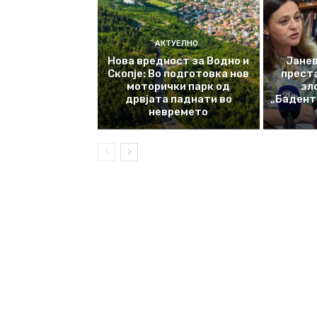
АКТУЕЛНО
Нова вредност за Водно и
Јанев
Скопје: Во подготовка нов
прест
моторички парк од
зл
дрвјата паднати во
„Баденте
невремето