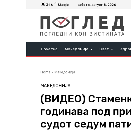
C
31.6
Skopje
сабота, август 8, 2026
Почетна
Македонија
Свет
Здра
Home
Македонија
МАКЕДОНИЈА
(ВИДЕО) Стаменк
годинава под при
судот седум пат