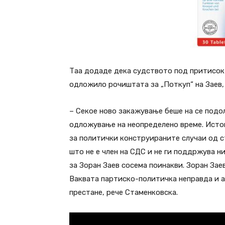
Таа додаде дека судството под притисок 
одложило рочиштата за „Поткуп“ на Заев, 
– Секое ново закажување беше на се подол
одложување на неопределено време. Исто
за политички конструираните случаи од ст
што не е член на СДС и не ги поддржува 
за Зоран Заев сосема поинакви. Зоран Зае
Ваквата партиско-политичка неправда и 
престане, рече Стаменковска.