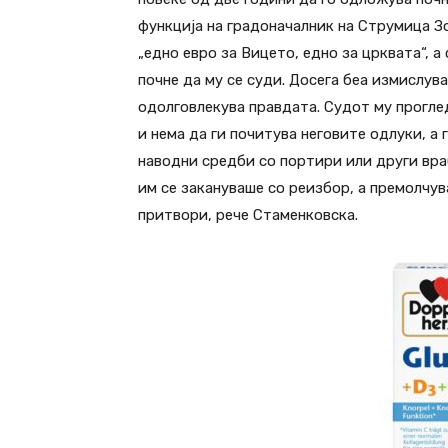
функција на градоначалник на Струмица Зо
„едно евро за Вицето, едно за црквата“, 
почне да му се суди. Досега беа измислув
одолговлекува правдата. Судот му проглед
и нема да ги почитува неговите одлуки, 
наводни средби со портири или други вра
им се закануваше со реизбор, а премолчув
притвори, рече Стаменковска.