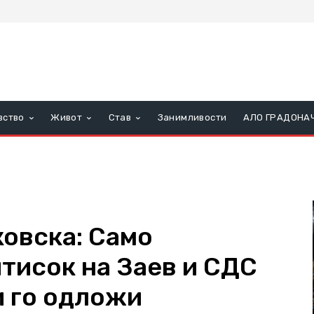
вство
Живот
Став
Занимливости
АЛО ГРАДОНА
овска: Само
тисок на Заев и СДС
и го одложи