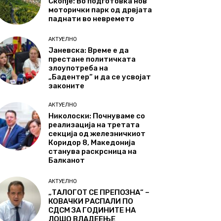
Скопје: Во подготовка нов
моторички парк од дрвјата
паднати во невремето
АКТУЕЛНО
Јаневска: Време е да
престане политичката
злоупотреба на
„Бадентер“ и да се усвојат
законите
АКТУЕЛНО
Николоски: Почнуваме со
реализација на третата
секција од железничкиот
Коридор 8, Македонија
станува раскрсница на
Балканот
АКТУЕЛНО
„ТАЛОГОТ СЕ ПРЕПОЗНА“ –
КОВАЧКИ РАСПАЛИ ПО
СДСМ ЗА ГОДИНИТЕ НА
ЛОШО ВЛАДЕЕЊЕ