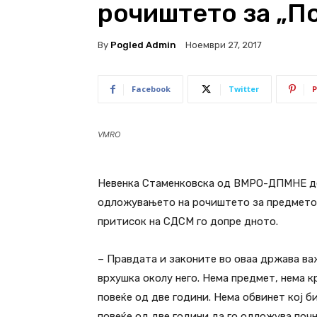
рочиштето за „П
By
Pogled Admin
Ноември 27, 2017
Facebook
Twitter
P
VMRO
Невенка Стаменковска од ВМРО-ДПМНЕ ден
одложувањето на рочиштето за предметот
притисок на СДСМ го допре дното.
– Правдата и законите во оваа држава ва
врхушка околу него. Нема предмет, нема 
повеќе од две години. Нема обвинет кој б
повеќе од две години да го одложува поч