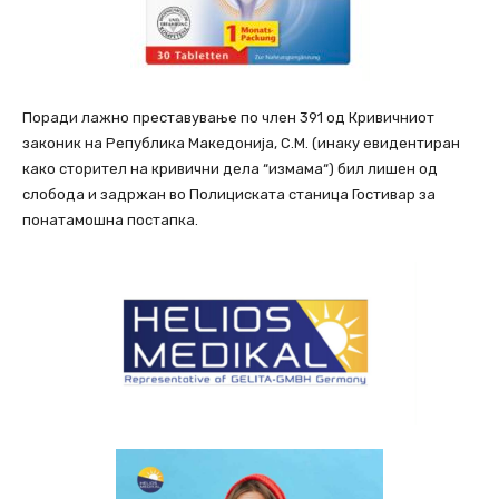
Поради лажно преставување по член 391 од Кривичниот
законик на Република Македонија, С.М. (инаку евидентиран
како сторител на кривични дела “измама“) бил лишен од
слобода и задржан во Полициската станица Гостивар за
понатамошна постапка.