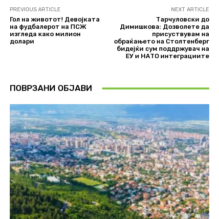
PREVIOUS ARTICLE
NEXT ARTICLE
Гол на животот! Девојката
Тарчуловски до
на фудбалерот на ПСЖ
Димишкова: Дозволете да
изгледа како милион
присуствувам на
долари
обраќањето на Столтенберг
бидејќи сум поддржувач на
ЕУ и НАТО интеграциите
ПОВРЗАНИ ОБЈАВИ