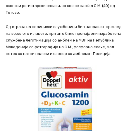
скопски регистарски ознаки, во кое се наоѓал С.М. (40) од
Тетово.
Од страна на полициски службеници бил направен преглед
на возилото и лицето, при што биле пронајдени изработена
службена легитимација со амблем на МВР на Република
Македонија со фотографија на С.М., фосфорно елече, мал
нотес со патни налози и озонер со амблемот Полиција.