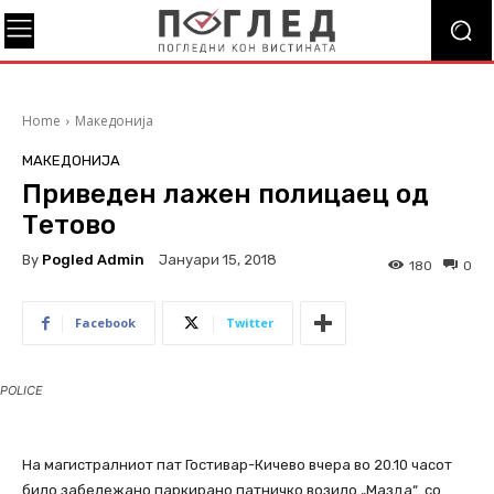
Home
Македонија
МАКЕДОНИЈА
Приведен лажен полицаец од
Тетово
By
Pogled Admin
Јануари 15, 2018
180
0
Facebook
Twitter
POLICE
На магистралниот пат Гостивар-Кичево вчера во 20.10 часот
било забележано паркирано патничко возило „Мазда“ со