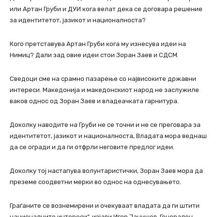
или Артан Груби и ДУИ кога велат дека се договара решение
за идентитетот, јазикот и националноста?
Кого претставува Артан Груби кога му изнесува идеи на
Нимиц? Дали зад овие идеи стои Зоран Заев и СДСМ.
Сведоци сме на срамно пазарење со највисоките државни
интереси. Македонија и македонскиот народ не заслужиле
ваков однос од Зоран Заев и владеачката гарнитура.
Доколку наводите на Груби не се точни и не се преговара за
идентитетот, јазикот и националноста, Владата мора веднаш
да се огради и да ги отфрли неговите предлог идеи.
Доколку тој настапува волунтаристички, Зоран Заев мора да
преземе соодветни мерки во однос на однесувањето.
Граѓаните се вознемирени и очекуваат владата да ги штити
националните интереси“, изјави Игор Јанушев, Генерален