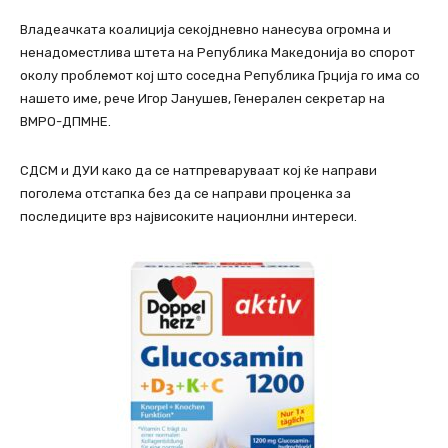
Владеачката коалиција секојдневно нанесува огромна и
ненадоместлива штета на Република Македонија во спорот
околу проблемот кој што соседна Република Грција го има со
нашето име, рече Игор Јанушев, Генерален секретар на
ВМРО-ДПМНЕ.
СДСМ и ДУИ како да се натпреваруваат кој ќе направи
поголема отстапка без да се направи проценка за
последиците врз највисоките национлни интереси.