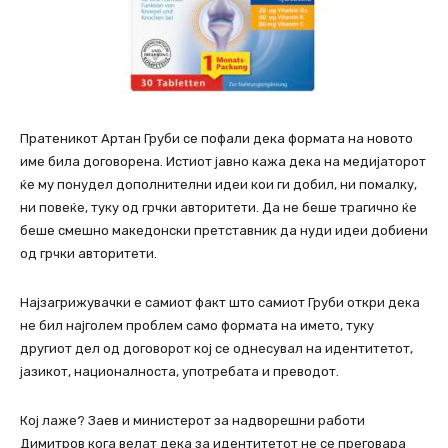
Пратеникот Артан Груби се пофали дека формата на новото
име била договорена. Истиот јавно кажа дека на медијаторот
ќе му понудел дополнителни идеи кои ги добил, ни помалку,
ни повеќе, туку од грчки авторитети. Да не беше трагично ќе
беше смешно македонски претставник да нуди идеи добиени
од грчки авторитети.
Најзагрижувачки е самиот факт што самиот Груби откри дека
не бил најголем проблем само формата на името, туку
другиот дел од договорот кој се однесувал на идентитетот,
јазикот, националноста, употребата и преводот.
Кој лаже? Заев и министерот за надворешни работи
Димитров кога велат дека за идентитетот не се преговара