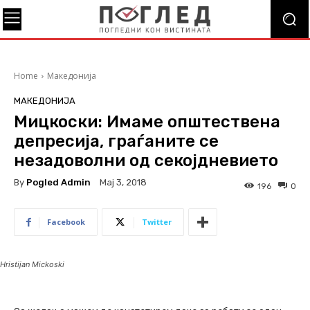
Home
Македонија
МАКЕДОНИЈА
Мицкоски: Имаме општествена
депресија, граѓаните се
незадоволни од секојдневието
By
Pogled Admin
Мај 3, 2018
196
0
Facebook
Twitter
Hristijan Mickoski