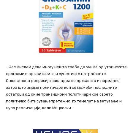
– Јас мислам дека многу нешта треба да учиме од утринските
програми и од критиките и сугестиите на граѓаните.
Опшествена депресија завладеа во државата и нормално
затоа што имаме политичари кои се можеби последните
остатоци од оние транзициони политичари кое своето
политичко битисувањепретежно го темелат на ветување и
нула реализација, вели Мицкоски.