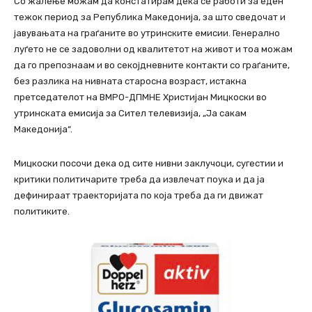
Со жалење можам да констатирам дека се работи за еден
тежок период за Република Македонија, за што сведочат и
јавувањата на граѓаните во утринските емисии. Генерално
луѓето не се задоволни од квалитетот на живот и тоа можам
да го препознаам и во секојдневните контакти со граѓаните,
без разлика на нивната старосна возраст, истакна
претседателот на ВМРО-ДПМНЕ Христијан Мицкоски во
утринската емисија за Сител телевизија, „Ја сакам
Македонија“.
Мицкоски посочи дека од сите нивни заклучоци, сугестии и
критики политичарите треба да извлечат поука и да ја
дефинираат траекторијата по која треба да ги движат
политиките.