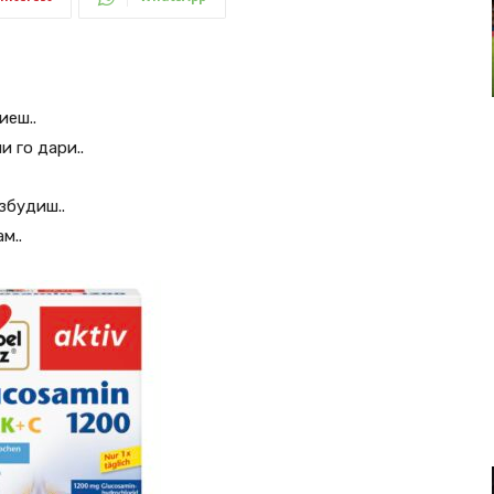
иеш..
и го дари..
збудиш..
м..