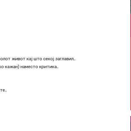
олот живот кај што секој заглавил..
ко кажан) наместо критика..
е..