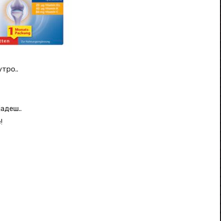
тро..
адеш..
!