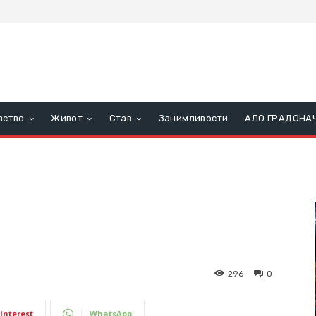
вство
Живот
Став
Занимливости
АЛО ГРАДОНА
296
0
interest
WhatsApp