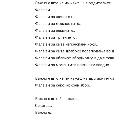
Важно е што ќе им кажеш на родителите..
Фала ви..
Фала ви за животот..
Фала ви за можностите..
Фала ви за лекциите..
Фала ви за трпението..
Фала ви за сите непреспани ноќи..
Фала ви за сите длабоки посегнувања во д
Фала ви за убавиот збор(колку и да е теш
Фала ви за моментите поминати заедно..
Важно е што ќе им кажеш на другарите/кит
Фала ви за секој искрен збор..
Важно е што ќе кажеш..
Секогаш..
Важно е..