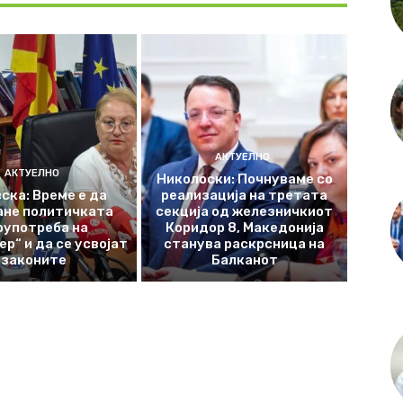
АКТУЕЛНО
АКТУЕЛНО
Николоски: Почнуваме со
ска: Време е да
реализација на третата
ане политичката
секција од железничкиот
оупотреба на
Коридор 8, Македонија
р“ и да се усвојат
станува раскрсница на
законите
Балканот