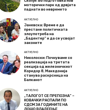
Скопје: Во подготовка нов
моторички парк од дрвјата
паднати во невремето
АКТУЕЛНО
Јаневска: Време е да
престане политичката
злоупотреба на
„Бадентер“ и да се усвојат
законите
АКТУЕЛНО
Николоски: Почнуваме со
реализација на третата
секција од железничкиот
Коридор 8, Македонија
станува раскрсница на
Балканот
АКТУЕЛНО
„ТАЛОГОТ СЕ ПРЕПОЗНА“ –
КОВАЧКИ РАСПАЛИ ПО
СДСМ ЗА ГОДИНИТЕ НА
ЛОШО ВЛАДЕЕЊЕ