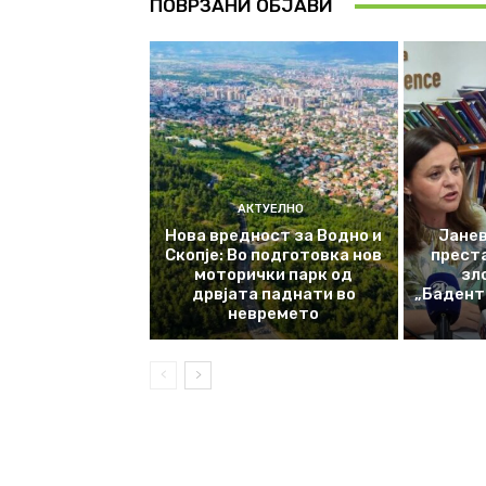
ПОВРЗАНИ ОБЈАВИ
АКТУЕЛНО
Нова вредност за Водно и
Јанев
Скопје: Во подготовка нов
прест
моторички парк од
зл
дрвјата паднати во
„Баденте
невремето