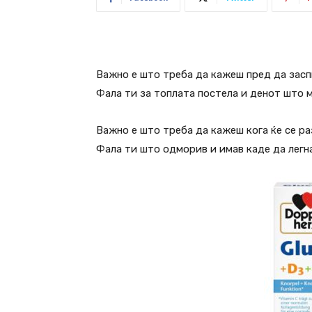
Важно е што треба да кажеш пред да засп
Фала ти за топлата постела и денот што м
Важно е што треба да кажеш кога ќе се ра
Фала ти што одморив и имав каде да легна