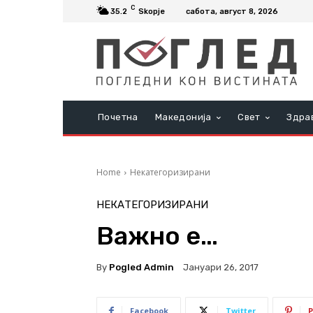
C
35.2
Skopje
сабота, август 8, 2026
Почетна
Македонија
Свет
Здра
Home
Некатегоризирани
НЕКАТЕГОРИЗИРАНИ
Важно е…
By
Pogled Admin
Јануари 26, 2017
Facebook
Twitter
P