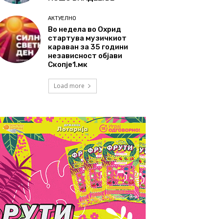
АКТУЕЛНО
Во недела во Охрид
стартува музичкиот
караван за 35 години
независност објави
Скопје1.мк
Load more