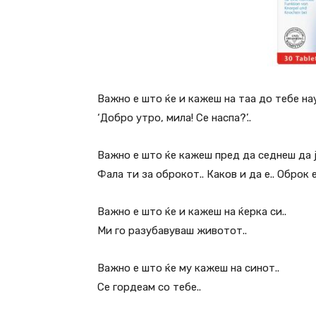
Важно е што ќе и кажеш на таа до тебе нау
‘Добро утро, мила! Се наспа?’..
Важно е што ќе кажеш пред да седнеш да ј
Фала ти за оброкот.. Каков и да е.. Оброк е
Важно е што ќе и кажеш на ќерка си..
Ми го разубавуваш животот..
Важно е што ќе му кажеш на синот..
Се гордеам со тебе..