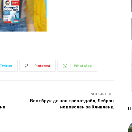
Twitter
Pinterest
WhatsApp
NEXT ARTICLE
Вестбрук до нов трипл-дабл, Леброн
дна
недоволен за Кливленд
П