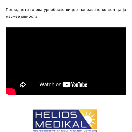
Погледнете го ова урнебесно видео направено со цел да ја
насмее јавноста: