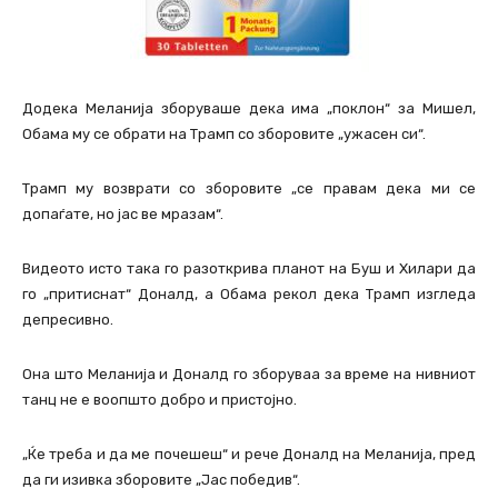
Додека Меланија зборуваше дека има „поклон“ за Мишел,
Обама му се обрати на Трамп со зборовите „ужасен си“.
Трамп му возврати со зборовите „се правам дека ми се
допаѓате, но јас ве мразам“.
Видеото исто така го разоткрива планот на Буш и Хилари да
го „притиснат“ Доналд, а Обама рекол дека Трамп изгледа
депресивно.
Она што Меланија и Доналд го зборуваа за време на нивниот
танц не е воопшто добро и пристојно.
„Ќе треба и да ме почешеш“ и рече Доналд на Меланија, пред
да ги изивка зборовите „Јас победив“.