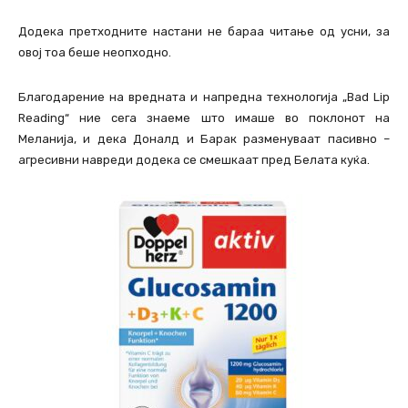
Додека претходните настани не бараа читање од усни, за
овој тоа беше неопходно.
Благодарение на вредната и напредна технологија „Bad Lip
Reading“ ние сега знаеме што имаше во поклонот на
Меланија, и дека Доналд и Барак разменуваат пасивно –
агресивни навреди додека се смешкаат пред Белата куќа.