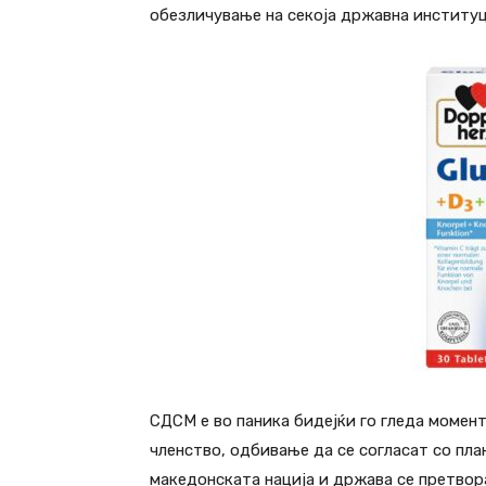
обезличување на секоја државна институц
СДСМ е во паника бидејќи го гледа момен
членство, одбивање да се согласат со план
македонската нација и држава се претвора