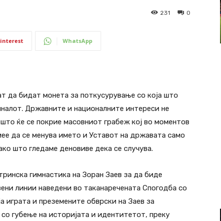
231
0
interest
WhatsApp
т да бидат монета за поткусурување со која што
миналот. Државните и националните интереси не
 што ќе се покрие масовниот грабеж кој во моментов
мее да се менува името и Уставот на државата само
ако што гледаме деновиве дека се случува.
ринска гимнастика на Зоран Заев за да биде
вени линии наведени во таканаречената Спогодба со
ја играта и преземените обврски на Заев за
со губење на историјата и идентитетот, преку