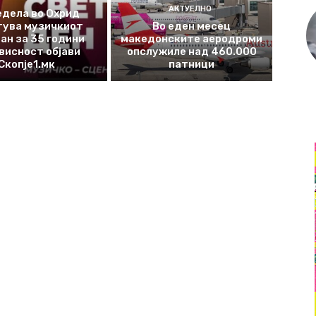
АКТУЕЛНО
едела во Охрид
тува музичкиот
Во еден месец
ан за 35 години
македонските аеродроми
висност објави
опслужиле над 460.000
Скопје1.мк
патници