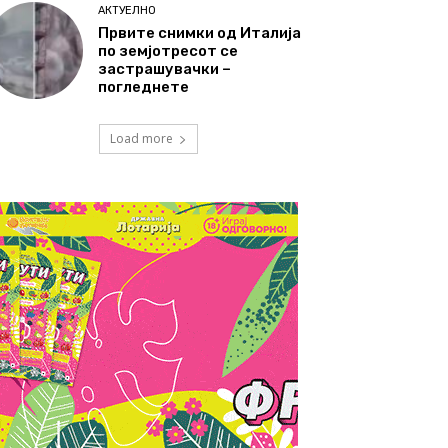
АКТУЕЛНО
Првите снимки од Италија
по земјотресот се
застрашувачки –
погледнете
Load more