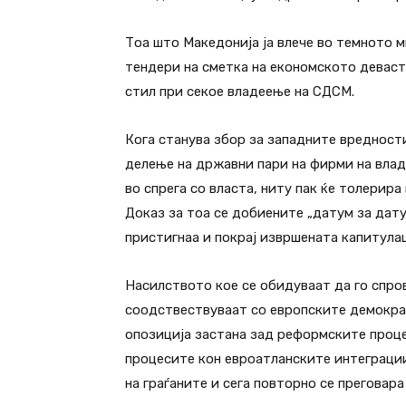
Тоа што Македонија ја влече во темното 
тендери на сметка на економското деваст
стил при секое владеење на СДСМ.
Кога станува збор за западните вредности
делење на државни пари на фирми на влад
во спрега со власта, ниту пак ќе толерир
Доказ за тоа се добиените „датум за дату
пристигнаа и покрај извршената капитулац
Насилството кое се обидуваат да го спро
соодствествуваат со европските демокр
опозиција застана зад реформските проце
процесите кон евроатланските интеграции
на граѓаните и сега повторно се преговар