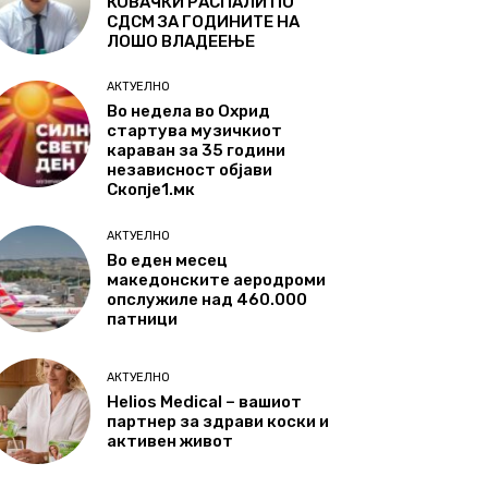
КОВАЧКИ РАСПАЛИ ПО
СДСМ ЗА ГОДИНИТЕ НА
ЛОШО ВЛАДЕЕЊЕ
АКТУЕЛНО
Во недела во Охрид
стартува музичкиот
караван за 35 години
независност објави
Скопје1.мк
АКТУЕЛНО
Во еден месец
македонските аеродроми
опслужиле над 460.000
патници
АКТУЕЛНО
Helios Medical – вашиот
партнер за здрави коски и
активен живот