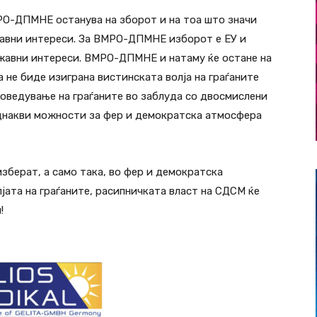
РО-ДПМНЕ останува на зборот и на тоа што значи
жавни интереси. За ВМРО-ДПМНЕ изборот е ЕУ и
ржавни интереси. ВМРО-ДПМНЕ и натаму ќе остане на
а не биде изиграна вистинската волја на граѓаните
доведување на граѓаните во заблуда со двосмислени
накви можности за фер и демократска атмосфера
изберат, а само така, во фер и демократска
јата на граѓаните, расипничката власт на СДСМ ќе
!