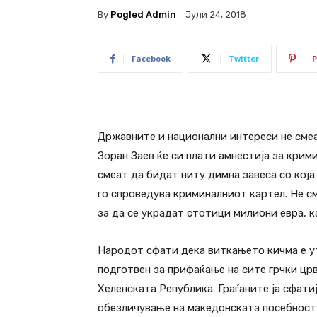
By
Pogled Admin
Јули 24, 2018
Facebook
Twitter
P
Државните и национални интереси не смеа
Зоран Заев ќе си плати амнестија за кри
смеат да бидат ниту димна завеса со која
го спроведува криминалниот картел. Не с
за да се украдат стотици милиони евра, к
Народот сфати дека виткањето кичма е ут
подготвен за прифаќање на сите грчки цр
Хеленската Република. Граѓаните ја сфати
обезличување на македонската посебност 