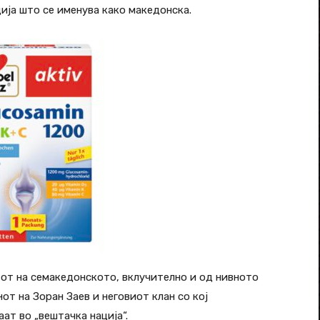
ија што се именува како македонска.
тот на семакедонското, вклучително и од нивното
от на Зоран Заев и неговиот клан со кој
ат во „вештачка нација“.