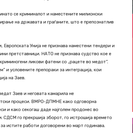
минато се криминалот и наместените милионски
ирање на државата и граѓаните, што е препознатлив
, Европската Унија не признава наместени тендери и
ини претставници. НАТО не признава судство кое е
а криминогени ликови фатени со „рацете во медот“.
м“ и условените препораки за интеграција, кои
ија на Заев.
ведат Заев и неговата камарила не
атски процеси. ВМРО-ДПМНЕ како одговорна
си и како секогаш даде најголем продонес во
. СДСМ го прекршија зборот, го истрошија времето
а за истите работи договорени во март годинава.