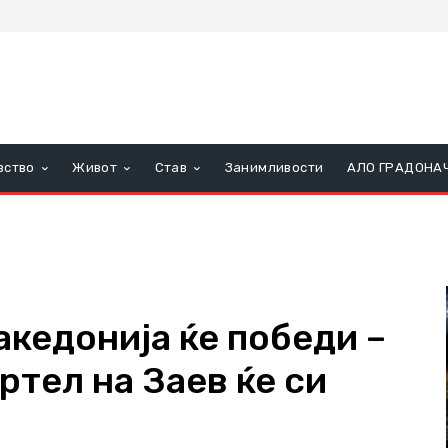
вство
Живот
Став
Занимливости
АЛО ГРАДОНА
едонија ќе победи –
тел на Заев ќе си