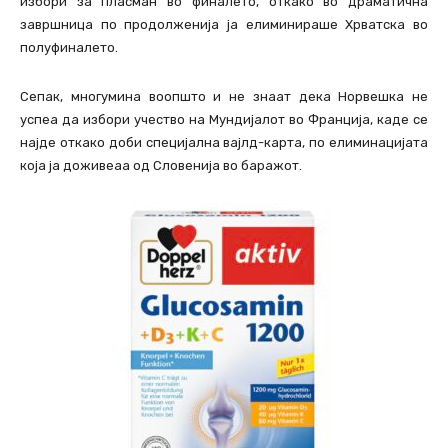
избори за пласман во финалето, откако во драматична
завршница по продолженија ја елиминираше Хрватска во
полуфиналето.
Сепак, многумина воопшто и не знаат дека Норвешка не
успеа да избори учество на Мундијалот во Франција, каде се
најде откако доби специјална вајлд-карта, по елиминацијата
која ја доживеаа од Словенија во баражот.