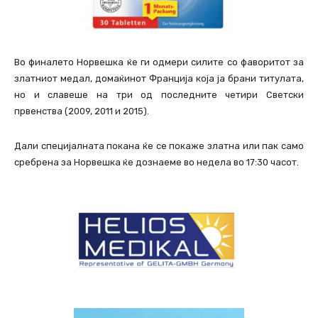
Во финалето Норвешка ќе ги одмери силите со фаворитот за
златниот медал, домаќинот Франција која ја брани титулата,
но и славеше на три од последните четири Светски
првенства (2009, 2011 и 2015).
Дали специјалната покана ќе се покаже златна или пак само
сребрена за Норвешка ќе дознаеме во недела во 17:30 часот.