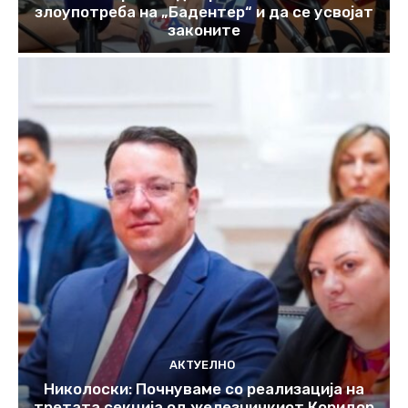
злоупотреба на „Бадентер“ и да се усвојат
законите
АКТУЕЛНО
Николоски: Почнуваме со реализација на
третата секција од железничкиот Коридор