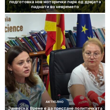
подготовка нов моторички парк од дрвјата
паднати во невремето
АКТУЕЛНО
Јаневска: Време е да престане политичката