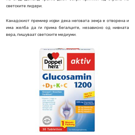
светските лидери.
Канадскиот премиер изјви дека неговата земја е отворена и
има желба да ги прима бегалците, независно од нивната
вера, пишуваат светските медиуми.