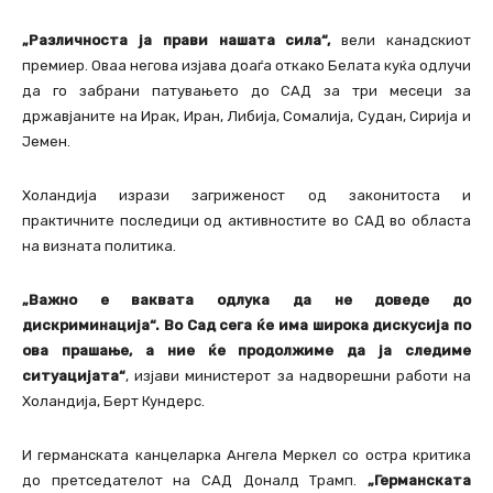
„Различноста ја прави нашата сила“,
вели канадскиот
премиер. Оваа негова изјава доаѓа откако Белата куќа одлучи
да го забрани патувањето до САД за три месеци за
државјаните на Ирак, Иран, Либија, Сомалија, Судан, Сирија и
Јемен.
Холандија изрази загриженост од законитоста и
практичните последици од активностите во САД во областа
на визната политика.
„Важно е ваквата одлука да не доведе до
дискриминација“. Во Сад сега ќе има широка дискусија по
ова прашање, а ние ќе продолжиме да ја следиме
ситуацијата“
, изјави министерот за надворешни работи на
Холандија, Берт Кундерс.
И германската канцеларка Ангела Меркел со остра критика
до претседателот на САД Доналд Трамп.
„Германската