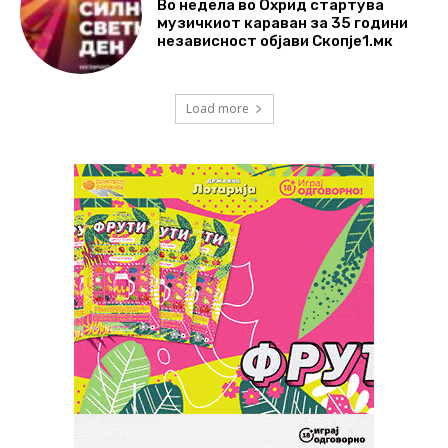
Во недела во Охрид стартува
музичкиот караван за 35 години
независност објави Скопје1.мк
Load more