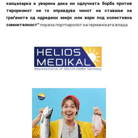
канцеларка е уверена дека ни одлучната борба против
тероризмот не го оправдува чинот на ставање на
граѓаните од одредени земји или вери под колективна
сомнителност“
порача портпаролот на германската влада.