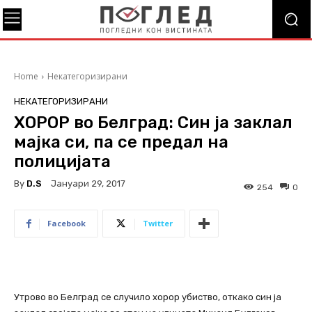
Home
Некатегоризирани
НЕКАТЕГОРИЗИРАНИ
ХОРОР во Белград: Син ја заклал
мајка си, па се предал на
полицијата
By
D.S
Јануари 29, 2017
254
0
Facebook
Twitter
Утрово во Белград се случило хорор убиство, откако син ја