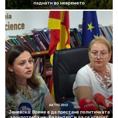
паднати во невремето
АКТУЕЛНО
Јаневска: Време е да престане политичката
злоупотреба на „Бадентер“ и да се усвојат