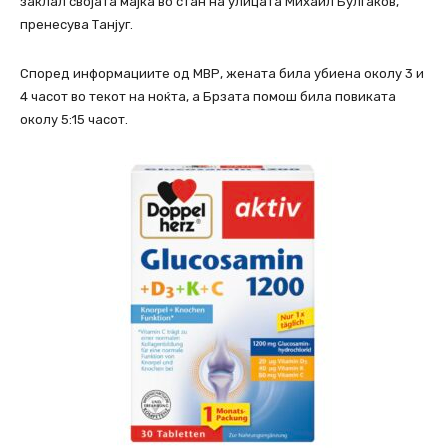
заклал својата мајка во стан на улицата Михаил Булгаков,
пренесува Танјуг.
Според информациите од МВР, жената била убиена околу 3 и
4 часот во текот на ноќта, а Брзата помош била повиката
околу 5:15 часот.