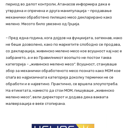
период во делот контроли, Атанасов информира дека е
утврдена и спречена и друга манипулација – продавање
механички обработено пилешко месо декларирано како
мелено. Месото било увезено од Грција.
– Пред една година, кога дојдов на фунцкијата, затекнав, иако
не беше дозволено, како по маркетите слободно се продава,
со декларација, живинско мелено месо кое всушност кај нас е
забрането, а и во Правилникот воопшто не постои таква
категорија – „живинско мелено месо“. Всушност, стануваше
збор за механички обработеното месо познато како МОМ кое
спаѓа во најризичната категорија доколку термички не се
обработи и е најевтино. Практично, се вршела злоупотреба.
На етикетата, наместо да стои МОМ, пишуваше „живинско
мелено месо“, вели директорот и додава дека ваквата
малверзација е веќе стопирана.