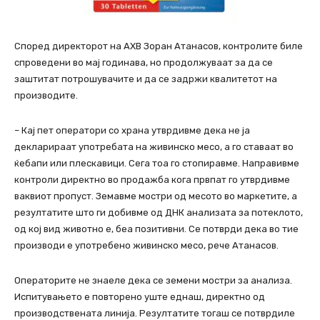
Според директорот на АХВ Зоран Атанасов, контролите биле
спроведени во мај годинава, но продолжуваат за да се
заштитат потрошувачите и да се задржи квалитетот на
производите.
– Кај пет оператори со храна утврдивме дека не ја
декларираат употребата на живинско месо, а го ставаат во
ќебапи или плескавици. Сега тоа го стопиравме. Направивме
контроли директно во продажба кога првпат го утврдивме
ваквиот пропуст. Земавме мостри од месото во маркетите, а
резултатите што ги добивме од ДНК анализата за потеклото,
од кој вид животно е, беа позитивни. Се потврди дека во тие
производи е употребено живинско месо, рече Атанасов.
Операторите не знаеле дека се земени мостри за анализа.
Испитувањето е повторено уште еднаш, директно од
производствената линија. Резултатите тогаш се потврдиле