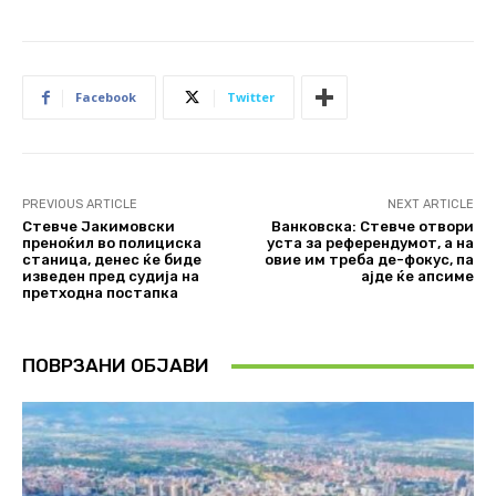
Facebook
Twitter
PREVIOUS ARTICLE
NEXT ARTICLE
Стевче Јакимовски
Ванковска: Стевче отвори
преноќил во полициска
уста за референдумот, а на
станица, денес ќе биде
овие им треба де-фокус, па
изведен пред судија на
ајде ќе апсиме
претходна постапка
ПОВРЗАНИ ОБЈАВИ