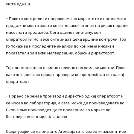
уште еднаш.
– Првите контроли ги направивме во маркетите и поголемите
продажни места зашто се со повисок степен на ризик поради
масовната продажба. Сега одиме понатаму, кон
операторите. Но, веќе сите знаат дека вршиме контроли. Тоа
го покажаа и последните анализи во кои нема никакви
показатели за вакви малверзации, објасни директорот.
Тој напомена дека е сменет начинот на земање мостри. Прво,
како што рече, се прават проверки во продажба, а потоа кај
операторот.
– Порано се земаа производи директно од кај операторот и
се носеа во лабораторија, а сега, може да произведувате во
Скопје ама производот да го провериме во маркет во
Гевгелија, потенцира Атанасов.
Осврнувајќи се на она што Агенцијата го сработи изминатиов