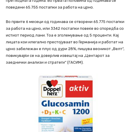
претходната година. Во првата половина од годинава се
поведени 65.755 постапки за работа на црно.
Во првите 6 месеци од годинава се отворени 65.775 постапки
за работа на црно, или 3342 постапки повеќе во споредба со
истиот период лани. Тоа е зголемување од 5 проценти. Кај
лицата кои илегално престојуваат во Германија и работат на
црно забележан е плус од дури 28%, пишува весникот „Велт“,
повикувајќи се на доверлив извештај на „Центарот за
заеднички анализи и стратеги“ (ГАСИМ).