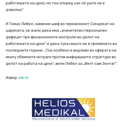
работењето на црно, но тоа според нас сѐ уште не е
доволно“.
И Томас Либел, заменик шеф во германскиот Синдикат на
царината, се жали дека има „значителен персонален
дефицит при финансиските контроли во делот на
работењето на црно“ и дека тука ништо не е променето во
последните години. „Тоа особено е видливо во сферата на
многу обемните истраги против мафијашките структури во
делот на работа на црно“, вели Либел за „Велт сам Зонтаг“.
Извор:
mk-in