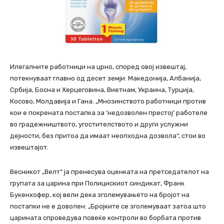
Илегалните работници на црно, според овој извештај,
потекнуваат главно од десет земји: Македонија, Албанија,
Србија, Босна и Херцеговина, Виетнам, Украина, Турција,
Косово, Молдавија и Гана. „Мнозинството работници против
кои е покрената постапка за ‘недозволен престој’ работеле
во градежништвото, угостителството и други услужни
дејности, без притоа да имаат неопходна дозвола“, стои во
извештајот.
Весникот „Велт“ ја пренесува оценката на претседателот на
групата за царина при Полицискиот синдикат, Франк
Букенхофер, кој вели дека зголемувањето на бројот на
постапки не е доволен: „Бројките се зголемуваат затоа што
царината спроведува повеќе контроли во борбата против