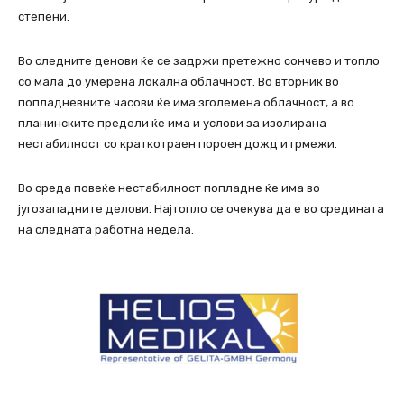
степени.
Во следните денови ќе се задржи претежно сончево и топло
со мала до умерена локална облачност. Во вторник во
попладневните часови ќе има зголемена облачност, а во
планинските предели ќе има и услови за изолирана
нестабилност со краткотраен пороен дожд и грмежи.
Во среда повеќе нестабилност попладне ќе има во
југозападните делови. Најтопло се очекува да е во средината
на следната работна недела.