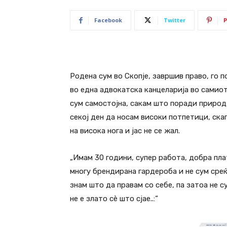
Facebook
Twitter
P
Родена сум во Скопје, завршив право, го
во една адвокатска канцеларија во самиот
сум самостојна, сакам што поради природ
секој ден да носам високи потпетици, ск
на висока нога и јас не се жал.
„Имам 30 години, супер работа, добра пла
многу брендирана гардероба и не сум среќ
знам што да правам со себе, па затоа не с
не е злато сè што сјае..:“