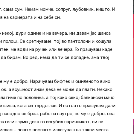
 сама сум. Немам момче, сопруг, љубовник, ништо. И
в на кариерата и на себе си.
о некој, дури одиме и на вечера, им давам јас шанса
и полош.. Се сретнуваме, тој во пантолони и кошула
тен, ме води на ручек или вечера. Го прашувам каде
 да бирам. Во ред, нема да ти се допадне, ама твој
не му е добро. Нарачувам бифтек и омиленото вино,
е ок, а всушност знам дека не може да плати. Некако
латиме по половина, а тој како секој балкански мачо
те шиша, кога си тврдоглав. И потоа го прашувам дали
ј наводно се брза, работи наутро, не му е добро, ова
 коктели глуми дека го изгубил паричникот, ви се
мислам – зошто воопшто излегуваш на такви места