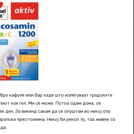
обро кафуле или бар каде што излегуваат градските
капиот коктел. Ми се може. Потоа одам дома, се
н ден. За викенд сакам да се опуштам во некој спа
вропска престолнина. Некој би рекол ’еј, таа живее со
еда.