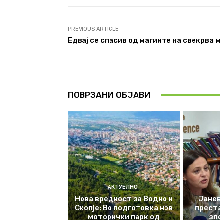
PREVIOUS ARTICLE
Едвај се спасив од магиите на свекрва 
ПОВРЗАНИ ОБЈАВИ
АКТУЕЛНО
Нова вредност за Водно и
Јанев
Скопје: Во подготовка нов
прест
моторички парк од
зл