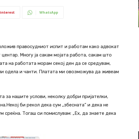
interest
WhatsApp
 положив правосудниот испит и работам како адвокат
 центар. Многу ја сакам мојата работа, сакам што
ата на работата морам секој ден да се средувам,
апи одела и чанти. Платата ми овозможува да живеам
та за нашите услови, неколку добри пријателки,
на.Некој би рекол дека сум „збесната“ и дека не
ум среќна. Тогаш си помислувам: „Ех, да знаете дека