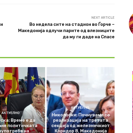
NEXT ARTICLE
ми
Во недела сите на стадион во Ѓорче –
Македонија одлучи парите од влезниците
да му ги даде на Спасе
АКТУЕЛНО
АКТУЕЛНО
Николоски: Почнуваме со
ска: Време е да
реализација на третата
ане политичката
секција од железничкиот
оупотреба на
Коридор 8, Македонија