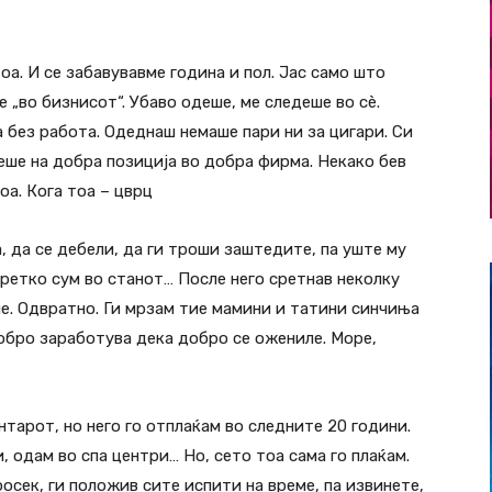
оа. И се забавувавме година и пол. Јас само што
е „во бизнисот“. Убаво одеше, ме следеше во сè.
а без работа. Одеднаш немаше пари ни за цигари. Си
беше на добра позиција во добра фирма. Некако бев
оа. Кога тоа – цврц
, да се дебели, да ги троши заштедите, па уште му
ретко сум во станот… После него сретнав неколку
не. Одвратно. Ги мрзам тие мамини и татини синчиња
добро заработува дека добро се ожениле. Море,
нтарот, но него го отплаќам во следните 20 години.
, одам во спа центри… Но, сето тоа сама го плаќам.
росек, ги положив сите испити на време, па извинете,