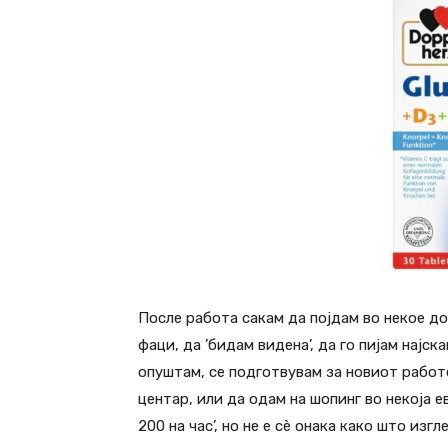
После работа сакам да појдам во некое д
фаци, да ’бидам видена’, да го пијам најс
опуштам, се подготвувам за новиот работе
центар, или да одам на шопинг во некоја е
200 на час’, но не е сè онака како што изгл