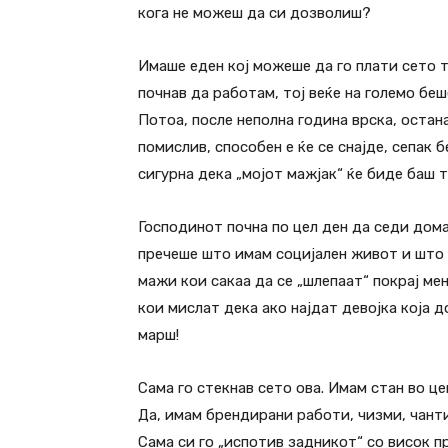
кога не можеш да си дозволиш?
Имаше еден кој можеше да го плати сето т
почнав да работам, тој веќе на големо беш
Потоа, после неполна година врска, остан
помислив, способен е ќе се снајде, сепак 
сигурна дека „мојот мажјак“ ќе биде баш т
Господинот почна по цел ден да седи дома
пречеше што имам социјален живот и што 
мажи кои сакаа да се „шлепаат“ покрај ме
кои мислат дека ако најдат девојка која 
марш!
Сама го стекнав сето ова. Имам стан во це
Да, имам брендирани работи, чизми, чанти
Сама си го „испотив задникот“ со висок п