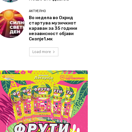
АКТУЕЛНО
Во недела во Охрид
стартува музичкиот
караван за 35 години
независност објави
Скопје1.мк
Load more