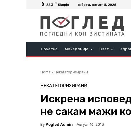
C
22.3
Skopje
сабота, август 8, 2026
Почетна
Македонија
Свет
Здра
Home
Некатегоризирани
НЕКАТЕГОРИЗИРАНИ
Искрена исповед
не сакам мажи к
By
Pogled Admin
Август 16, 2018