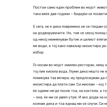
Постои само еден проблем во мојот живот:
така веќе две години – бидејќи се посвети
Е сега, не е дека повремено не се гледам с
на додворувачите. Но, тие се секој полош 
од некој неименуван бутик и целиот елеган
ме води, а тој како каваљер инсистира јас
избор.
Го носам во мојот омилен ресторан, нему 
тој пие кисела вода. Глуми дека нешто не 
поминува таа вечера, му предложувам да п
инсистира да плати сам. Си мислам – кој 
ќе одиме негде после тоа, на коктели, а то
– она, ќе ми се јавел утре. И ако дојде на
колнам дека и тоа еднаш ми се случи. Си 