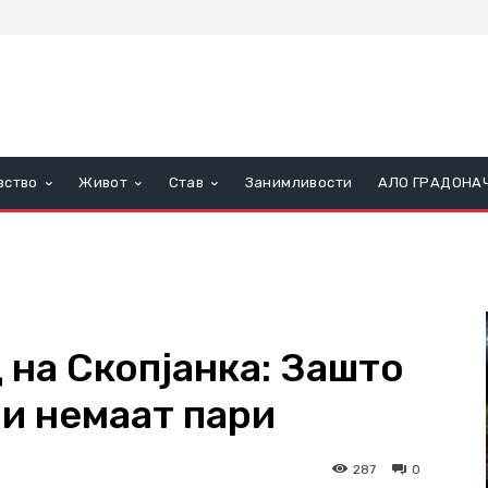
вство
Живот
Став
Занимливости
АЛО ГРАДОНА
 на Скопјанка: Зашто
ои немаат пари
287
0