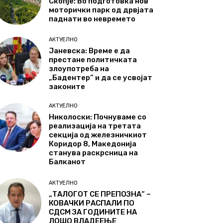
Скопје: Во подготовка нов
моторички парк од дрвјата
паднати во невремето
АКТУЕЛНО
Јаневска: Време е да
престане политичката
злоупотреба на
„Бадентер“ и да се усвојат
законите
АКТУЕЛНО
Николоски: Почнуваме со
реализација на третата
секција од железничкиот
Коридор 8, Македонија
станува раскрсница на
Балканот
АКТУЕЛНО
„ТАЛОГОТ СЕ ПРЕПОЗНА“ –
КОВАЧКИ РАСПАЛИ ПО
СДСМ ЗА ГОДИНИТЕ НА
ЛОШО ВЛАДЕЕЊЕ