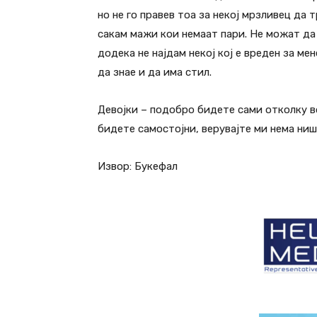
но не го правев тоа за некој мрзливец да т
сакам мажи кои немаат пари. Не можат да
додека не најдам некој кој е вреден за ме
да знае и да има стил.
Девојки – подобро бидете сами отколку во
бидете самостојни, верувајте ми нема ниш
Извор: Букефал