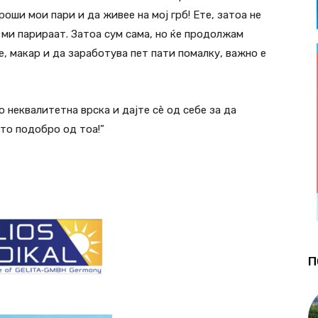
роши мои пари и да живее на мој грб! Ете, затоа не
 ми парираат. Затоа сум сама, но ќе продолжам
не, макар и да заработува пет пати помалку, важно е
 неквалитетна врска и дајте сè од себе за да
то подобро од тоа!”
П