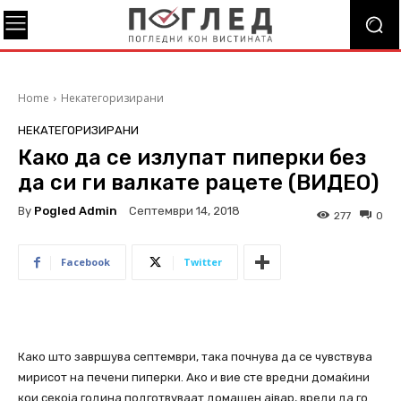
Home
Некатегоризирани
НЕКАТЕГОРИЗИРАНИ
Како да се излупат пиперки без
да си ги валкате рацете (ВИДЕО)
By
Pogled Admin
Септември 14, 2018
277
0
Facebook
Twitter
Како што завршува септември, така почнува да се чувствува
мирисот на печени пиперки. Ако и вие сте вредни домаќини
кои секоја година подготвуваат домашен ајвар, вреди да го