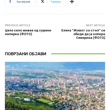
Facebook
Twitter
PREVIOUS ARTICLE
NEXT ARTICLE
Цело село живее од сушени
Елена “Живот со стил” се
пиперки (ФОТО)
обиде да ја копира
Северина (ФОТО)
ПОВРЗАНИ ОБЈАВИ