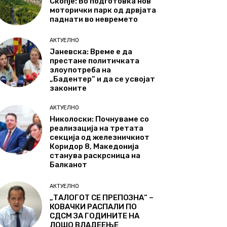
Скопје: Во подготовка нов
моторички парк од дрвјата
паднати во невремето
АКТУЕЛНО
Јаневска: Време е да
престане политичката
злоупотреба на
„Бадентер“ и да се усвојат
законите
АКТУЕЛНО
Николоски: Почнуваме со
реализација на третата
секција од железничкиот
Коридор 8, Македонија
станува раскрсница на
Балканот
АКТУЕЛНО
„ТАЛОГОТ СЕ ПРЕПОЗНА“ –
КОВАЧКИ РАСПАЛИ ПО
СДСМ ЗА ГОДИНИТЕ НА
ЛОШО ВЛАДЕЕЊЕ