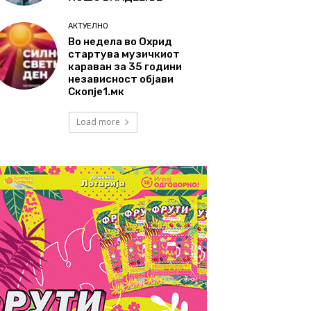
АКТУЕЛНО
Во недела во Охрид
стартува музичкиот
караван за 35 години
независност објави
Скопје1.мк
Load more