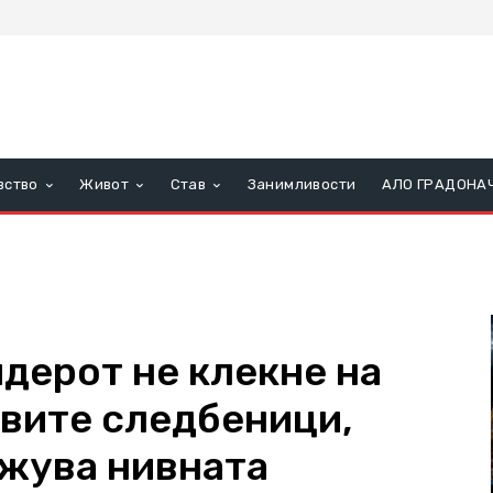
вство
Живот
Став
Занимливости
АЛО ГРАДОНА
дерот не клекне на
овите следбеници,
ужува нивната