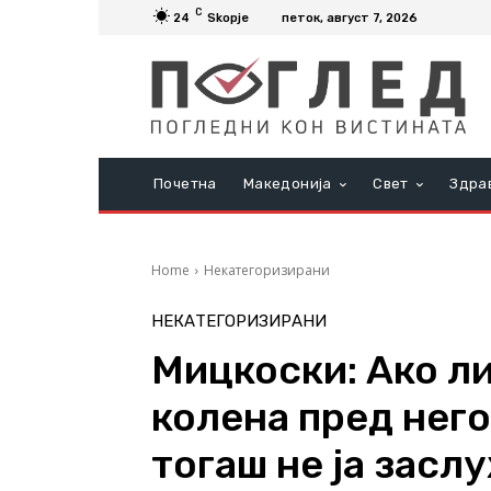
C
24
Skopje
петок, август 7, 2026
Почетна
Македонија
Свет
Здра
Home
Некатегоризирани
НЕКАТЕГОРИЗИРАНИ
Мицкоски: Ако ли
колена пред нег
тогаш не ја засл