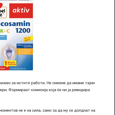
грижен за истите работи. Не смееме да имаме тајни
ери. Формираат комисија која ќе ни ја ревидира
оментов не е на сила, само за да му се допднат на