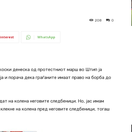
208
0
interest
WhatsApp
оски денеска од протестниот марш во Штип ја
а и порача дека граѓаните имаат право на борба до
дат на колена неговите следбеници. Но, јас имам
клекне на колена пред неговите следбеници, тогаш