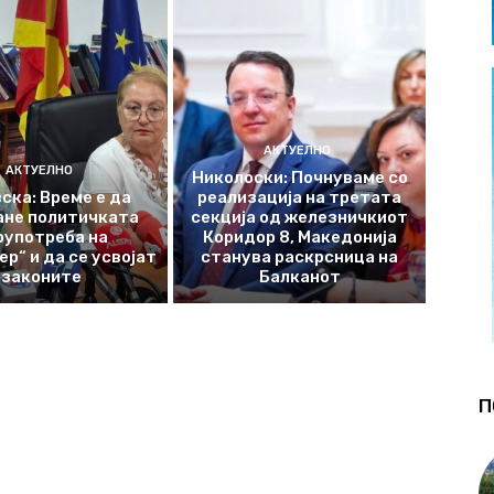
АКТУЕЛНО
АКТУЕЛНО
Николоски: Почнуваме со
ска: Време е да
реализација на третата
ане политичката
секција од железничкиот
оупотреба на
Коридор 8, Македонија
р“ и да се усвојат
станува раскрсница на
законите
Балканот
П