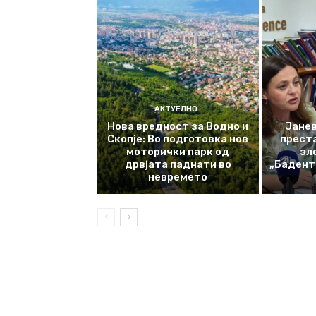
АКТУЕЛНО
Нова вредност за Водно и
Јанев
Скопје: Во подготовка нов
прест
моторички парк од
зл
дрвјата паднати во
„Баденте
невремето