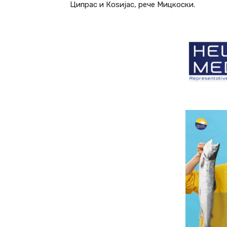
Ципрас и Коѕијас, рече Мицкоски.