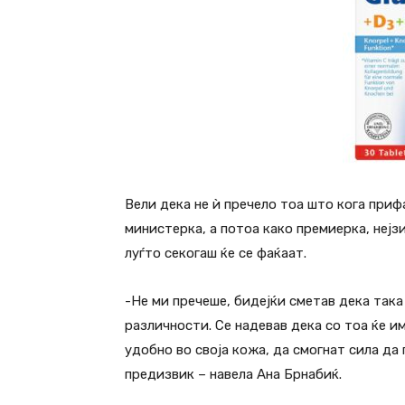
Вели дека не ѝ пречело тоа што кога приф
министерка, а потоа како премиерка, неј
луѓто секогаш ќе се фаќаат.
-Не ми пречеше, бидејќи сметав дека така
различности. Се надевав дека со тоа ќе и
удобно во своја кожа, да смогнат сила да
предизвик – навела Ана Брнабиќ.