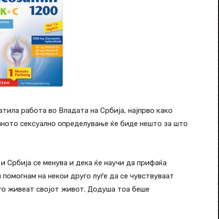
атила работа во Владата на Србија, најпрво како
зиното сексуално определување ќе биде нешто за што
 и Србија се менува и дека ќе научи да прифаќа
м помогнам на некои друго луѓе да се чувствуваат
 го живеат својот живот. Додуша тоа беше