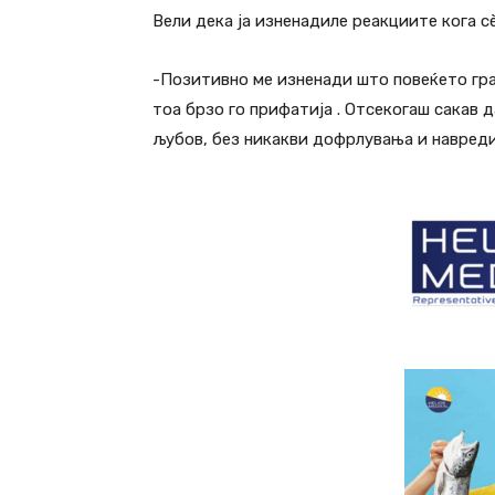
Вели дека ја изненадиле реакциите кога с
-Позитивно ме изненади што повеќето гра
тоа брзо го прифатија . Отсекогаш сакав д
љубов, без никакви дофрлувања и навреди