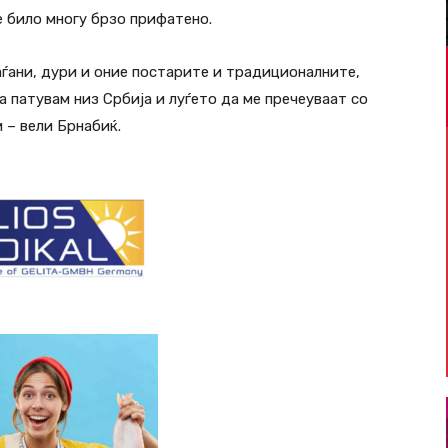
ѐ било многу брзо прифатено.
ѓани, дури и оние постарите и традиционалните,
а патувам низ Србија и луѓето да ме пречеуваат со
 – вели Брнабиќ.