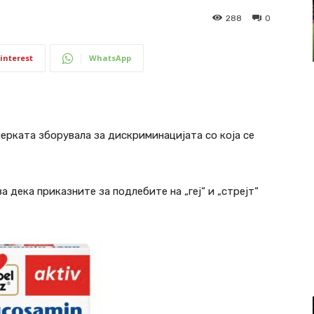
288
0
interest
WhatsApp
иерката зборувала за дискриминацијата со која се
 дека приказните за подлебите на „геј“ и „стрејт“