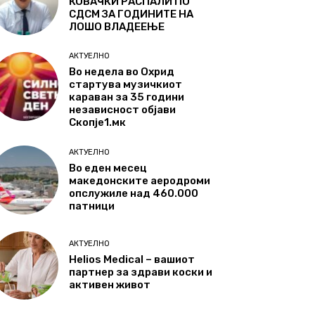
КОВАЧКИ РАСПАЛИ ПО
СДСМ ЗА ГОДИНИТЕ НА
ЛОШО ВЛАДЕЕЊЕ
АКТУЕЛНО
Во недела во Охрид
стартува музичкиот
караван за 35 години
независност објави
Скопје1.мк
АКТУЕЛНО
Во еден месец
македонските аеродроми
опслужиле над 460.000
патници
АКТУЕЛНО
Helios Medical – вашиот
партнер за здрави коски и
активен живот