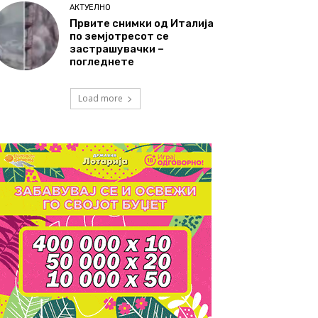
АКТУЕЛНО
Првите снимки од Италија
по земјотресот се
застрашувачки –
погледнете
Load more