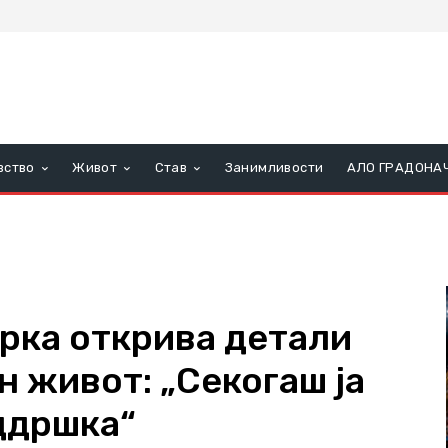
вство
Живот
Став
Занимливости
АЛО ГРАДОНА
рка открива детали
н живот: „Секогаш ја
ддршка“