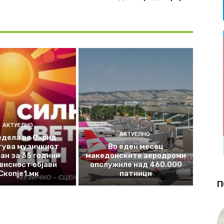
АКТУЕЛНО
АКТУЕЛНО
едела во Охрид
тува музичкиот
Во еден месец
ан за 35 години
македонските аеродроми
висност објави
опслужиле над 460.000
Скопје1.мк
патници
П