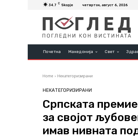
C
34.7
Skopje
четврток, август 6, 2026
Почетна
Македонија
Свет
Здра
Home
Некатегоризирани
НЕКАТЕГОРИЗИРАНИ
Српската премие
за својот љубове
имав нивната по