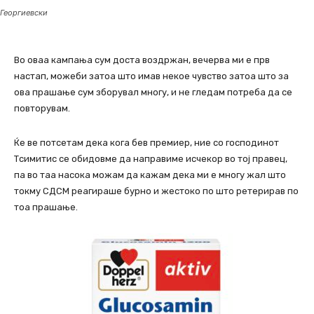
Георгиевски
Во оваа кампања сум доста воздржан, вечерва ми е прв
настап, можеби затоа што имав некое чувство затоа што за
ова прашање сум зборувал многу, и не гледам потреба да се
повторувам.
Ќе ве потсетам дека кога бев премиер, ние со господинот
Тсимитис се обидовме да направиме исчекор во тој правец,
па во таа насока можам да кажам дека ми е многу жал што
токму СДСМ реагираше бурно и жестоко по што ретерирав по
тоа прашање.