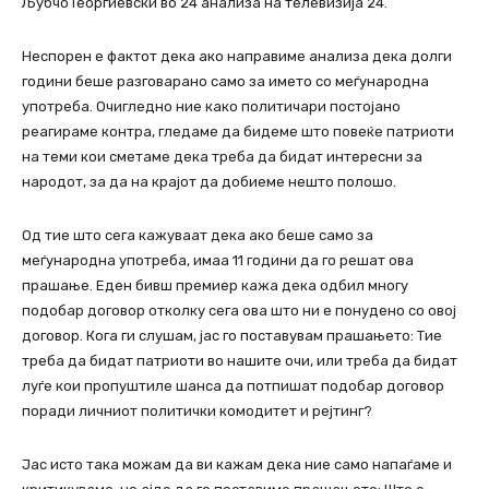
Љубчо Георгиевски во 24 анализа на телевизија 24.
Неспорен е фактот дека ако направиме анализа дека долги
години беше разговарано само за името со меѓународна
употреба. Очигледно ние како политичари постојано
реагираме контра, гледаме да бидеме што повеќе патриоти
на теми кои сметаме дека треба да бидат интересни за
народот, за да на крајот да добиеме нешто полошо.
Од тие што сега кажуваат дека ако беше само за
меѓународна употреба, имаа 11 години да го решат ова
прашање. Еден бивш премиер кажа дека одбил многу
подобар договор отколку сега ова што ни е понудено со овој
договор. Кога ги слушам, јас го поставувам прашањето: Тие
треба да бидат патриоти во нашите очи, или треба да бидат
луѓе кои пропуштиле шанса да потпишат подобар договор
поради личниот политички комодитет и рејтинг?
Јас исто така можам да ви кажам дека ние само напаѓаме и