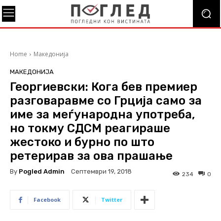
Home
Македонија
МАКЕДОНИЈА
Георгиевски: Кога бев премиер
разговаравме со Грција само за
име за меѓународна употреба,
но токму СДСМ реагираше
жестоко и бурно по што
ретерирав за ова прашање
By
Pogled Admin
Септември 19, 2018
234
0
Facebook
Twitter