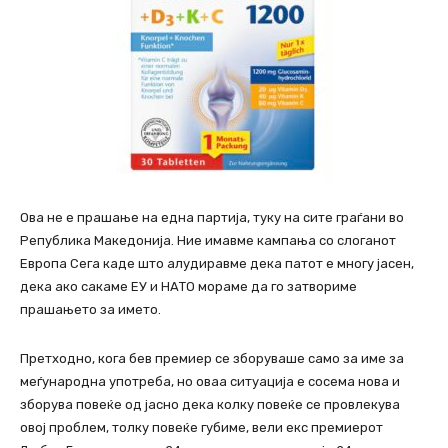
Ова не е прашање на една партија, туку на сите граѓани во
Република Македонија. Ние имавме кампања со слоганот
Европа Сега каде што алудиравме дека патот е многу јасен,
дека ако сакаме ЕУ и НАТО мораме да го затвориме
прашањето за името.
Претходно, кога бев премиер се зборуваше само за име за
меѓународна употреба, но оваа ситуација е сосема нова и
зборува повеќе од јасно дека колку повеќе се провлекува
овој проблем, толку повеќе губиме, вели екс премиерот