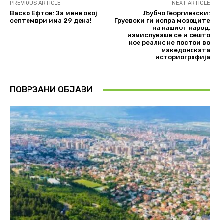
PREVIOUS ARTICLE
NEXT ARTICLE
Васко Ефтов: За мене овој
Љубчо Георгиевски:
септември има 29 дена!
Груевски ги испра мозоците
на нашиот народ,
измислуваше се и сешто
кое реално не постои во
македонската
историографија
ПОВРЗАНИ ОБЈАВИ