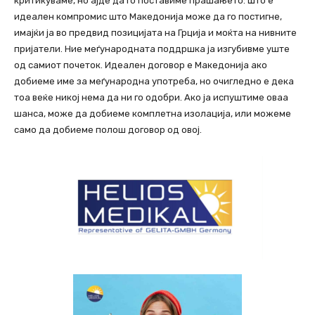
критикуваме, но ајде да го поставиме прашањето: Што е
идеален компромис што Македонија може да го постигне,
имајќи ја во предвид позицијата на Грција и моќта на нивните
пријатели. Ние меѓународната поддршка ја изгубивме уште
од самиот почеток. Идеален договор е Македонија ако
добиеме име за меѓународна употреба, но очигледно е дека
тоа веќе никој нема да ни го одобри. Ако ја испуштиме оваа
шанса, може да добиеме комплетна изолација, или можеме
само да добиеме полош договор од овој.