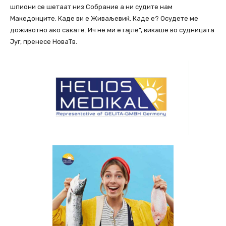
шпиони се шетаат низ Собрание а ни судите нам
Македонците. Каде ви е Живаљевиќ. Каде е? Осудете ме
доживотно ако сакате. Ич не ми е гајле”, викаше во судницата
Југ, пренесе НоваТв.