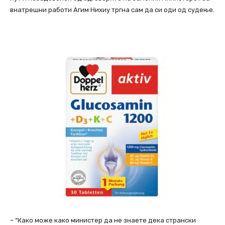
внатрешни работи Агим Нихиу тргна сам да си оди од судење.
– “Како може како министер да не знаете дека странски