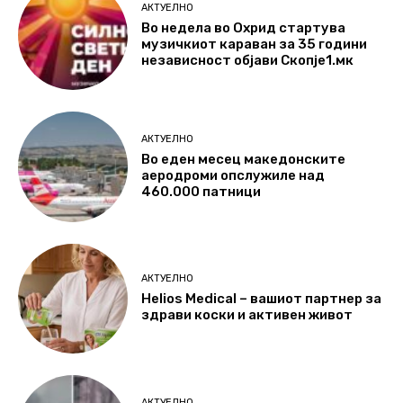
АКТУЕЛНО
Во недела во Охрид стартува
музичкиот караван за 35 години
независност објави Скопје1.мк
АКТУЕЛНО
Во еден месец македонските
аеродроми опслужиле над
460.000 патници
АКТУЕЛНО
Helios Medical – вашиот партнер за
здрави коски и активен живот
АКТУЕЛНО