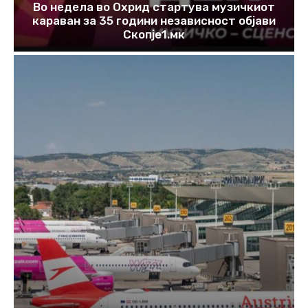
Во недела во Охрид стартува музичкиот
караван за 35 години независност објави
Скопје1.мк