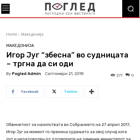
Home
Македонија
МАКЕДОНИЈА
Игор Југ “збесна” во судницата
– тргна да си оди
By
Pogled Admin
Септември 21, 2018
277
0
Facebook
Twitter
Обвинетиот за насилствата во Собранието на 27 април 2017,
Игор Југ за момент го прекина судењето за овој случај кога
лут и незадоволен од одговорите на заменик министерот за