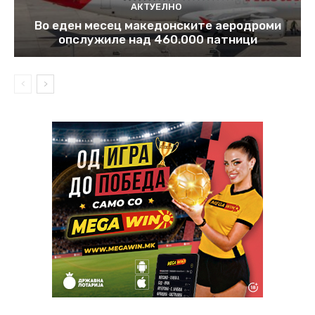
АКТУЕЛНО
Во еден месец македонските аеродроми
опслужиле над 460.000 патници