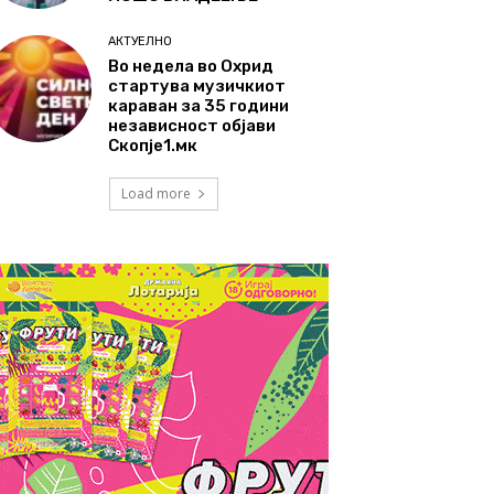
АКТУЕЛНО
Во недела во Охрид
стартува музичкиот
караван за 35 години
независност објави
Скопје1.мк
Load more