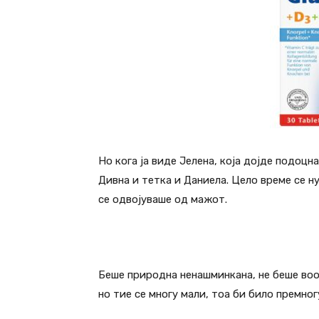
Но кога ја виде Јелена, која дојде подоцна
Дивна и тетка и Даниела. Цело време се н
се одвојуваше од мажот.
Беше природна ненашминкана, не беше воо
но тие се многу мали, тоа би било премног