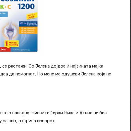
, се растажи. Со Јелена дојдоа и нејзината мајка
удеа да помогнат. Но мене ме одушеви Јелена која не
пшто нападна. Нивните ќерки Ника и Атина не беа,
у за нив, открива изворот.