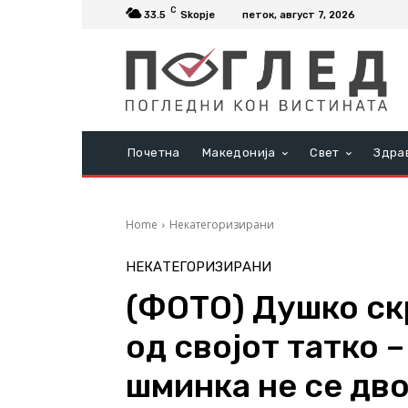
C
33.5
Skopje
петок, август 7, 2026
Почетна
Македонија
Свет
Здра
Home
Некатегоризирани
НЕКАТЕГОРИЗИРАНИ
(ФОТО) Душко ск
од својот татко 
шминка не се дв