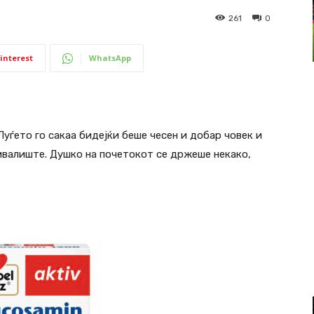
261
0
interest
WhatsApp
Луѓето го сакаа бидејќи беше чесен и добар човек и
чивалиште. Душко на почетокот се држеше некако,