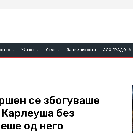
вство
Живот
Став
Занимливости
АЛО ГРАДОНА
ршен се збогуваше
– Карлеуша без
оеше од него