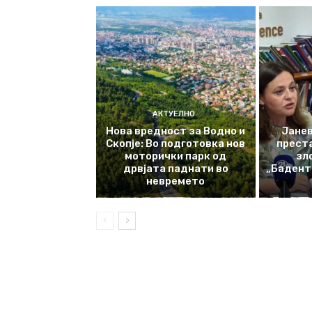
АКТУЕЛНО
Нова вредност за Водно и
Јанев
Скопје: Во подготовка нов
прест
моторички парк од
зл
дрвјата паднати во
„Баденте
невремето