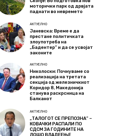
Скопје: Во подготовка нов
моторички парк од дрвјата
паднати во невремето
АКТУЕЛНО
Јаневска: Време е да
престане политичката
злоупотреба на
„Бадентер“ и да се усвојат
законите
АКТУЕЛНО
Николоски: Почнуваме со
реализација на третата
секција од железничкиот
Коридор 8, Македонија
станува раскрсница на
Балканот
АКТУЕЛНО
„ТАЛОГОТ СЕ ПРЕПОЗНА“ –
КОВАЧКИ РАСПАЛИ ПО
СДСМ ЗА ГОДИНИТЕ НА
ЛОШО ВЛАДЕЕЊЕ