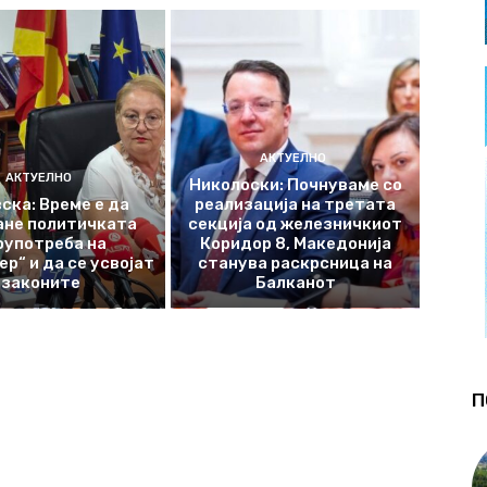
АКТУЕЛНО
АКТУЕЛНО
Николоски: Почнуваме со
ска: Време е да
реализација на третата
ане политичката
секција од железничкиот
оупотреба на
Коридор 8, Македонија
р“ и да се усвојат
станува раскрсница на
законите
Балканот
П