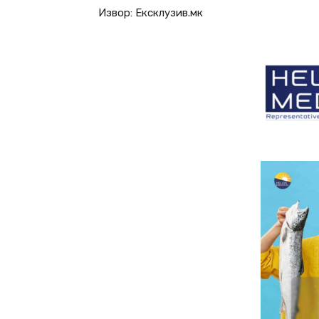
Извор: Ексклузив.мк