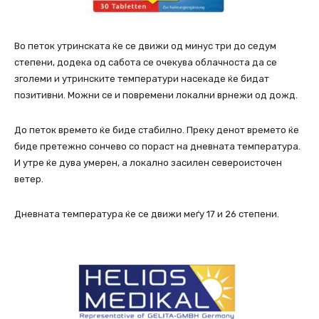
Во петок утринската ќе се движи од минус три до седум
степени, додека од сабота се очекува облачноста да се
зголеми и утринските температури насекаде ќе бидат
позитивни. Можни се и повремени локални врнежи од дожд.
До петок времето ќе биде стабилно. Преку денот времето ќе
биде претежно сончево со пораст на дневната температура.
И утре ќе дува умерен, а локално засилен североисточен
ветер.
Дневната температура ќе се движи меѓу 17 и 26 степени.