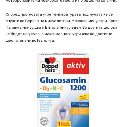
метеоролозите на повисоките места и по одделни котлини.
Според прогнозата утре температурата под нулата ќе се
спушти во Берово на минус четири, Маврово минус три, Крива
Паланка минус два и Битола минус еден. Во другите делови
ќе бидат над нула, а максималната утринска ќе достигне
шест степени во Гевгелија.