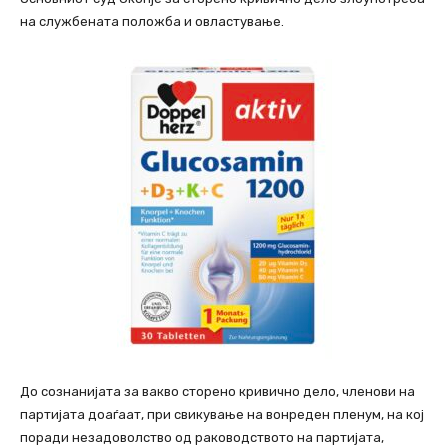
на службената положба и овластување.
До сознанијата за вакво сторено кривично дело, членови на
партијата доаѓаат, при свикување на вонреден пленум, на кој
поради незадоволство од раководството на партијата,