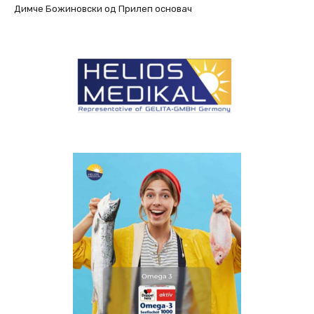
Димче Божиновски од Прилеп основач