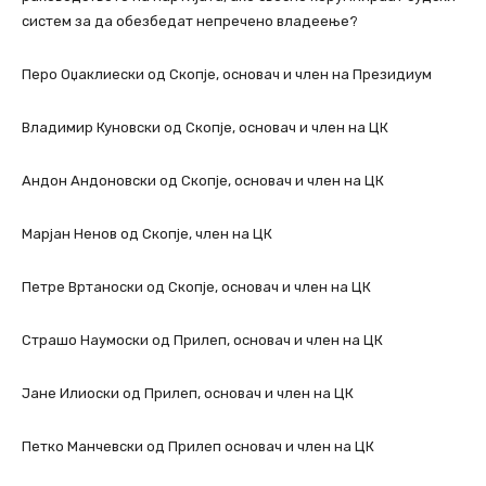
систем за да обезбедат непречено владеење?
Перо Оџаклиески од Скопје, основач и член на Президиум
Владимир Куновски од Скопје, основач и член на ЦК
Андон Андоновски од Скопје, основач и член на ЦК
Марјан Ненов од Скопје, член на ЦК
Петре Вртаноски од Скопје, основач и член на ЦК
Страшо Наумоски од Прилеп, основач и член на ЦК
Јане Илиоски од Прилеп, основач и член на ЦК
Петко Манчевски од Прилеп основач и член на ЦК