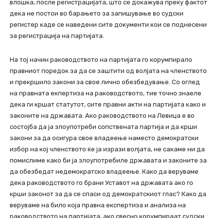
влошка, после регистрацијата, што се докажува преку фактот
дека не постои во барањето за запишување во судски
регистер каде се наведени сите документи кои се поднесени
за регистрација на партијата.
На тој начин раководството на партијата го корумпирало
правниот поредок за да се заштити од волјата на членството
и прекршило закони за свое лично обезбедување. Со оглед
на правната екпертиза на раководството, тие точно знаеле
дека ги кршат статутот, сите правни акти на партијата како и
законите на државата. Ако раководството на Левица е во
состојба да ја злоупотреби сопствената партија и да крши
закони за да осигура свое владеење наместо демократски
избор на кој членството ќе ја изрази волјата, не сакаме ни да
помислиме како би ја злоупотребиле државата и законите за
да обезбедат недемократско владеење. Како да веруваме
дека раководството го брани Уставот на државата ако го
крши законот за да се спаси од демократскиот глас? Како да
веруваме на било која правна експертиза и анализа на
раководството на партијата, ако свесно корумпираат судски