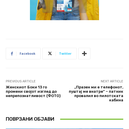
Facebook
Twitter
PREVIOUS ARTICLE
NEXT ARTICLE
Женскиот Боки 13 го
,,Празен ми е телефонот,
промени својот изглед до
пуштај ме внатре” – патник
непрепознатливост (ФОТО)
провалил во пилотската
кабина
ПОВРЗАНИ ОБЈАВИ