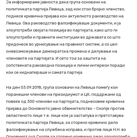
Ја информираме јавноста дека група основачи на
политичката партија Левица, зад кои стои бројно членство,
поднесе кривична пријава кон актуелното раководство на
Левица. Ова раководство фалсификуваше документи, и ја
злоупотреби својата позиција во партијата, како што ги
злоупотреби и правните институции во државата со што
придонесе во урнисување на правниот систем, а со цел
оневозможување демократска промена и делување на
членовите на партијата. И сето тоа за заштита на
сопствената раководна позиција и лични интереси поради
кои се киднапираше и самата партија.
На ден 03.09.2018, група основачи на Левица помеѓу кои
поранешни членови на президиумот и ЦК, поддржани од
повеќе од 300 членови на партијата, поднесовме кривична
пријава до Основното јавно обвинителство – Скопје против
овластеното лице т.е. лице кое ја застапува и претставува
политичката партија Левица, за сторено кривично дело
фалсификување на службена исправа, и против лице Н.Н. во
Основниот суд Скопје за сторено кривично дело злоупотреба