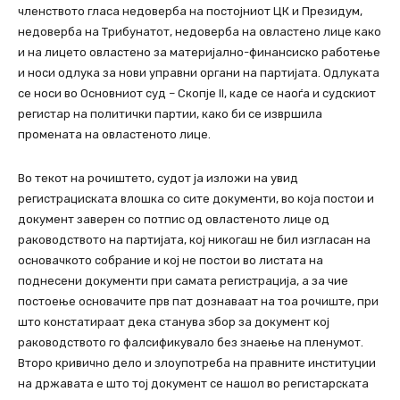
членството гласа недоверба на постојниот ЦК и Президум,
недоверба на Трибунатот, недоверба на овластено лице како
и на лицето овластено за материјално-финансиско работење
и носи одлука за нови управни органи на партијата. Одлуката
се носи во Основниот суд – Скопје II, каде се наоѓа и судскиот
регистар на политички партии, како би се извршила
промената на овластеното лице.
Во текот на рочиштето, судот ја изложи на увид
регистрациската влошка со сите документи, во која постои и
документ заверен со потпис од овластеното лице од
раководството на партијата, кој никогаш не бил изгласан на
основачкото собрание и кој не постои во листата на
поднесени документи при самата регистрација, а за чие
постоење основачите прв пат дознаваат на тоа рочиште, при
што констатираат дека станува збор за документ кој
раководството го фалсификувало без знаење на пленумот.
Второ кривично дело и злоупотреба на правните институции
на државата е што тој документ се нашол во регистарската