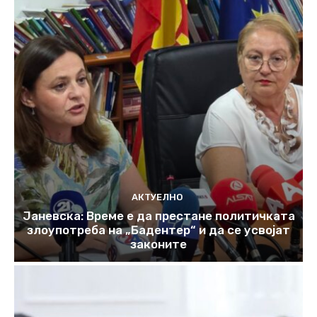
АКТУЕЛНО
Јаневска: Време е да престане политичката
злоупотреба на „Бадентер“ и да се усвојат
законите