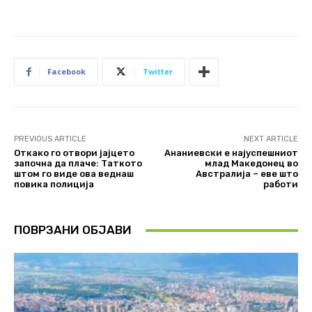
Facebook
Twitter
PREVIOUS ARTICLE
NEXT ARTICLE
Откако го отвори јајцето
Ананиевски е најуспешниот
започна да плаче: Таткото
млад Македонец во
штом го виде ова веднаш
Австралија – еве што
повика полиција
работи
ПОВРЗАНИ ОБЈАВИ