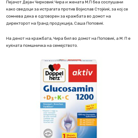
Пејачот Дејан Чирковиќ Чира и жената М.П беа сослушани
како сведоци за истрагата против Војислав Стојќиќ, за кој се
сомнева дека е одговорен за кражбата во домот на
директорот на Гранд продукција, Саша Поповиќ.
На денот на кражбата, Чира бил во домот на Поповиќ, а М. П е
куќната помшничка на семејството.