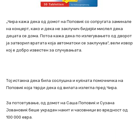
„Чира кажа дека од домот на Поповиќ со сопругата заминале
на концерт, како и дека не заклучич бидејќи мислел дека
децата се дома. Потоа кажа дека по излегувањето од дворот
ја затворил вратата која автоматски се заклучува“, вели извор
кој е добро известен за случувањата.
Тој истакна дека била сослушна и куќната помочничка на
Поповиќ која тврди дека од вилата излегла пред Чира.
За потсетување, од домот на Саша Поповиќ и Сузана
Јовановиќ беше украден накит и часовници во вредност од
100 000 евра.