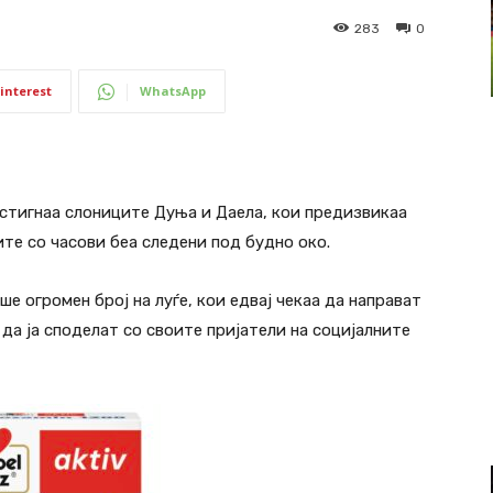
283
0
interest
WhatsApp
стигнаа слониците Дуња и Даела, кои предизвикаа
те со часови беа следени под будно око.
е огромен број на луѓе, кои едвај чекаа да направат
 да ја споделат со своите пријатели на социјалните