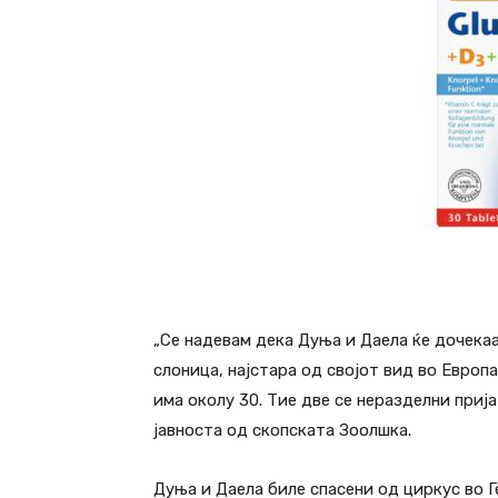
„Се надевам дека Дуња и Даела ќе дочека
слоница, најстара од својот вид во Европа
има околу 30. Тие две се неразделни прија
јавноста од скопската Зоолшка.
Дуња и Даела биле спасени од циркус во Г