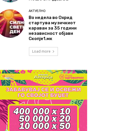
АКТУЕЛНО
Во недела во Охрид
стартува музичкиот
караван за 35 години
независност објави
Скопје1.мк
Load more