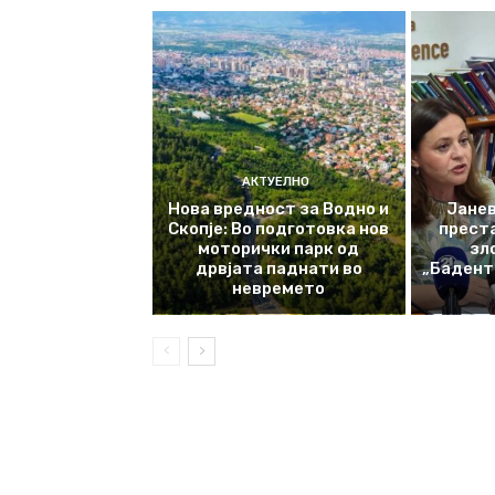
АКТУЕЛНО
Нова вредност за Водно и
Јанев
Скопје: Во подготовка нов
прест
моторички парк од
зл
дрвјата паднати во
„Баденте
невремето