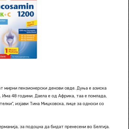
ат мирни пензионерски денови овде. Дуња е азиска
. Има 48 години. Даела е од Африка, таа е помлада,
телки“, изјави Тина Мицковска, лице за односи со
ерманија, за подоцна да бидат пренесени во Белгија.