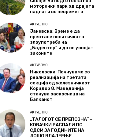
Скопје: Во подготовка нов
моторички парк од дрвјата
паднати во невремето
АКТУЕЛНО
Јаневска: Време е да
престане политичката
злоупотреба на
„Бадентер“ и да се усвојат
законите
АКТУЕЛНО
Николоски: Почнуваме со
реализација на третата
секција од железничкиот
Коридор 8, Македонија
станува раскрсница на
Балканот
АКТУЕЛНО
„ТАЛОГОТ СЕ ПРЕПОЗНА“ –
КОВАЧКИ РАСПАЛИ ПО
СДСМ ЗА ГОДИНИТЕ НА
ЛОШО ВЛАДЕЕЊЕ