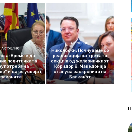
АКТУЕЛНО
АКТУЕЛНО
Николоски: Почнуваме со
ска: Време е да
реализација на третата
ане политичката
секција од железничкиот
оупотреба на
Коридор 8, Македонија
р“ и да се усвојат
станува раскрсница на
законите
Балканот
П