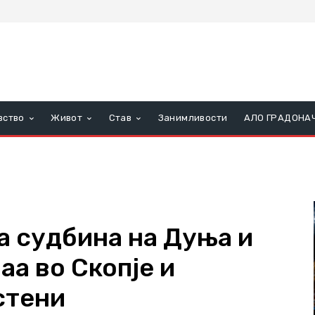
вство
Живот
Став
Занимливости
АЛО ГРАДОНА
а судбина на Дуња и
аа во Скопје и
стени