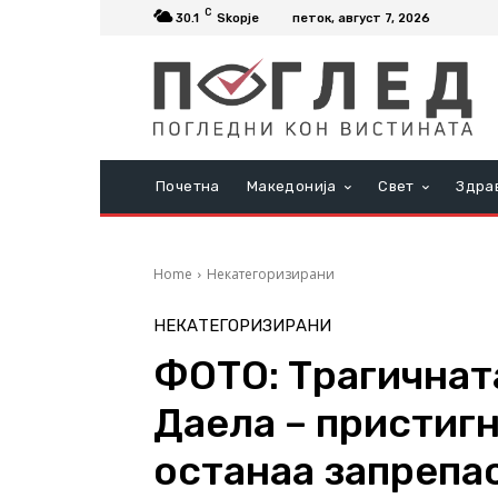
C
30.1
Skopje
петок, август 7, 2026
Почетна
Македонија
Свет
Здра
Home
Некатегоризирани
НЕКАТЕГОРИЗИРАНИ
ФОТО: Трагичнат
Даела – пристигн
останаа запрепа