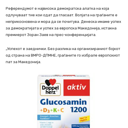
Референдумот е највисока демократска алатка на која
одлучуваат тие кои одат да гласаат. Волјата на граѓаните е
неприкосновена и мора да се почитува. Денеска имаме успех
за демократијата и успех за европска Македонија, истакна
премиерот Зоран Заев на прес-конференцијата.
„Успехот е заеднички. Без разлика на организираниот бојкот
од страна на ВМРО-ДПМНЕ, граѓаните го избрале европскиот
пат за Македонија.