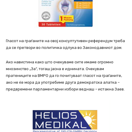
Гласот на граѓаните на овој консултутивен референдум треба
да се претвори во политичка одлука во Законодавниот дом.
Ако навистина како што очекуваме сите имаме огромно
мнозинство „За“, тогаш јасна е иднината. Очекувам
пратениците на ВМРО да го почитуваат гласот на граѓаните,
ако не ќе мора да употребиме друга демократска алатка –
предвремени парламентарни избори веднаш – истакна Заев.